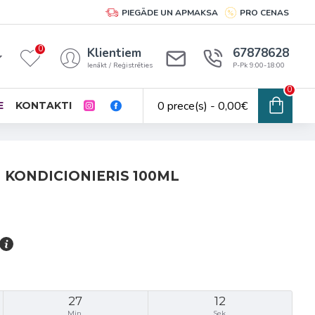
PIEGĀDE UN APMAKSA
PRO CENAS
0
Klientiem
67878628
Ienākt / Reģistrēties
P-Pk 9:00-18:00
0
0 prece(s) - 0,00€
E
KONTAKTI
 KONDICIONIERIS 100ML
27
12
Min.
Sek.