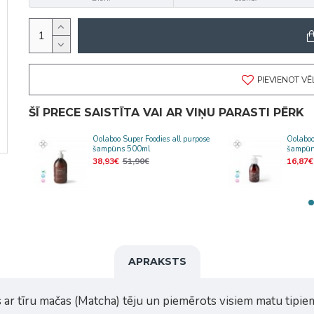
PIEVIENOT V
ŠĪ PRECE SAISTĪTA VAI AR VIŅU PARASTI PĒRK
ed
Oolaboo Super Foodies all purpose
Oolaboo
šampūns 500ml
šampūn
38,93€
51,90€
16,87€
APRAKSTS
s ar tīru mačas (Matcha) tēju un piemērots visiem matu tipie