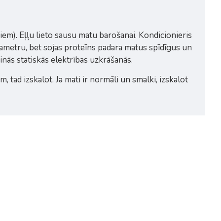
iem). Eļļu lieto sausu matu barošanai. Kondicionieris
iametru, bet sojas proteīns padara matus spīdīgus un
inās statiskās elektrības uzkrāšanās.
, tad izskalot. Ja mati ir normāli un smalki, izskalot