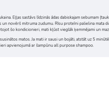
ukaina. Eļļas sastāvs līdzinās ādas dabiskajam sebumam (tauk
us un novērš mitruma zudumu. Rīsu proteīni palielina mata d
tojot šo kondicionieri, mati kļūst vieglāk ķemmējami un maz
susinātos matos. Ja mati ir sausi un bojāti, atstāt uz 5 minūtēm
ionieri apvienojumā ar šampūnu all purpose shampoo.