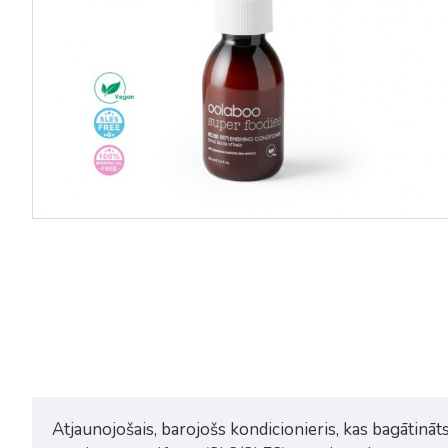
Oolaboo Super Foodies replenish
Oolaboo Super Foodies whipp
kondicionieris 500ml
modelēšanas krēms 100ml
44,25€
59,00€
28,12€
37,50€
Atjaunojošais, barojošs kondicionieris, kas bagātināt