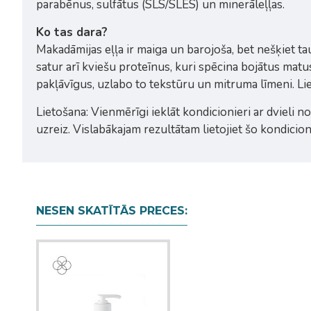
parabēnus, sulfātus (SLS/SLES) un minerāleļļas.
Ko tas dara?
Makadāmijas eļļa ir maiga un barojoša, bet nešķiet ta
satur arī kviešu proteīnus, kuri spēcina bojātus mat
pakļāvīgus, uzlabo to tekstūru un mitruma līmeni. Lie
Lietošana: Vienmērīgi ieklāt kondicionieri ar dvieli no
uzreiz. Vislabākajam rezultātam lietojiet šo kondic
NESEN SKATĪTĀS PRECES: