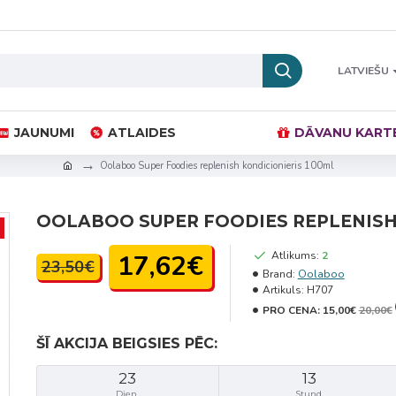
LATVIEŠU
JAUNUMI
ATLAIDES
DĀVANU KART
Oolaboo Super Foodies replenish kondicionieris 100ml
OOLABOO SUPER FOODIES REPLENISH
17,62€
Atlikums:
2
23,50€
Brand:
Oolaboo
Artikuls:
H707
PRO CENA:
15,00€
20,00€
ŠĪ AKCIJA BEIGSIES PĒC:
23
13
Dien.
Stund.