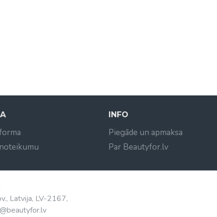
NA
INFO
 forma
Piegāde un apmaksa
 noteikumu
Par Beautyfor.lv
d
v., Latvija, LV-2167,
@beautyfor.lv