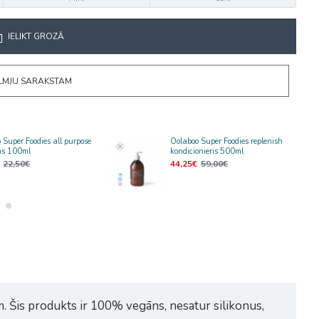
IELIKT GROZĀ
ĒLMJU SARAKSTAM
 Super Foodies all purpose
Oolaboo Super Foodies replenish
s 100ml
kondicionieris 500ml
22,50€
44,25€
59,00€
m. Šis produkts ir 100% vegāns, nesatur silikonus,