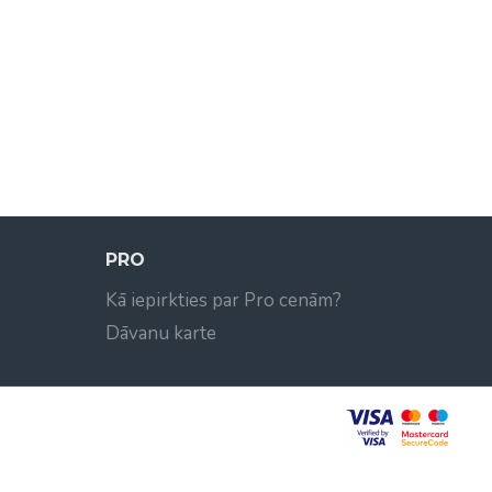
PRO
Kā iepirkties par Pro cenām?
Dāvanu karte