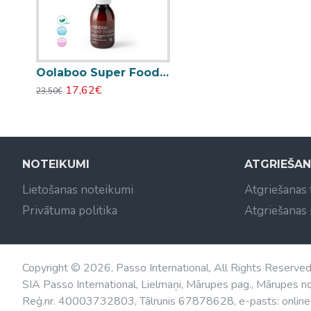
Oolaboo Super Foodies replenish kondicionieris 100ml
17,62€
23,50€
NOTEIKUMI
ATGRIEŠA
Lietošanas noteikumi
Atgriešanas
Privātuma politika
Atgriešanas
Copyright © 2026, Passo International, All Rights Reserve
SIA Passo International, Lielmaņi, Mārupes pag., Mārupes no
Reģ.nr. 40003732803, Tālrunis 67878628, e-pasts: online