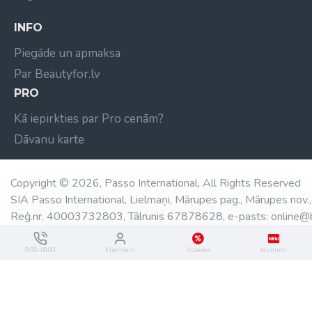
INFO
Piegāde un apmaksa
Par Beautyfor.lv
PRO
Kā iepirkties par Pro cenām?
Dāvanu karte
Copyright © 2026, Passo International, All Rights Reserved
SIA Passo International, Lielmaņi, Mārupes pag., Mārupes nov.,
Reģ.nr. 40003732803, Tālrunis 67878628, e-pasts: online@b
9:00-18:00
Klientiem
Atlaides
Jaunumi