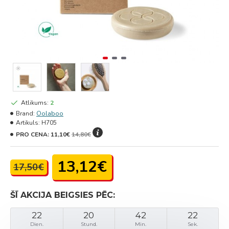
Atlikums:
2
Brand:
Oolaboo
Artikuls:
H705
PRO CENA:
11,10€
14,80€
13,12€
17,50€
ŠĪ AKCIJA BEIGSIES PĒC:
22
20
42
22
Dien.
Stund.
Min.
Sek.