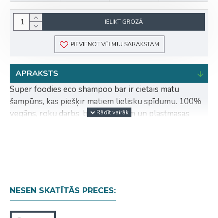
IELIKT GROZĀ
PIEVIENOT VĒLMJU SARAKSTAM
APRAKSTS
Super foodies eco shampoo bar ir cietais matu
šampūns, kas piešķir matiem lielisku spīdumu. 100%
vegāns, roku darbs, bez silikoniem un plastmasas.
Papildus nav nepieciešams lietot kondicionieri.
Ko tas dara?
Īpaši pievienotās augu eļļas, piemēram, olīveļļa un
saulespuķu eļļa, mitrina matus. Argāna eļļa un
žožobas eļļa aizsargā matus un padara tos elastīgus.
NESEN SKATĪTĀS PRECES:
Glicerīns sniedz matiem neatvairāmu mirdzumu.
Pantenols jeb provitamīns B5 nomierina un atjauno