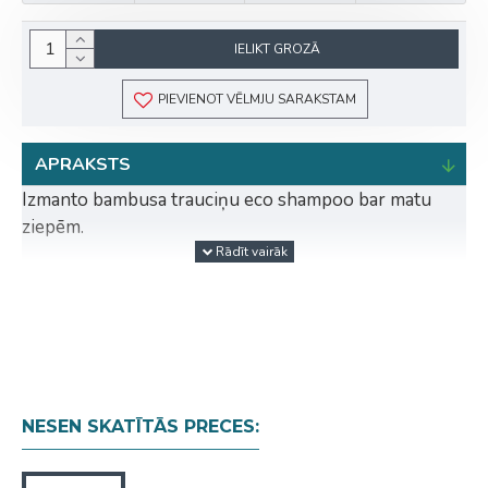
IELIKT GROZĀ
PIEVIENOT VĒLMJU SARAKSTAM
APRAKSTS
Izmanto bambusa trauciņu eco shampoo bar matu
ziepēm.
Ko tas dara?
Bambusa trauciņam pamatnē ir 3 caurumi, lai trauku
varētu viegli izskalot un ziepes uz tā žūtu ātrāk.
Pateicoties bambusa trauciņam eco shampoo bar
cietās matu ziepes ilgāk kalpos.
NESEN SKATĪTĀS PRECES: