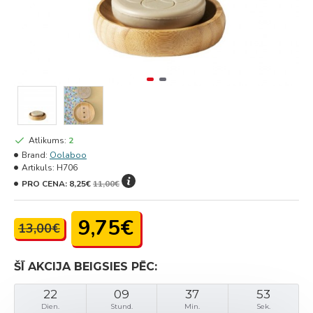
Atlikums:
2
Brand:
Oolaboo
Artikuls:
H706
PRO CENA:
8,25€
11,00€
9,75€
13,00€
ŠĪ AKCIJA BEIGSIES PĒC:
22
09
37
53
Dien.
Stund.
Min.
Sek.