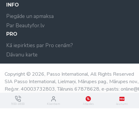
INFO
Piegāde un apmaksa
Par Beautyfor.lv
PRO
Kā iepirkties par Pro cenām?
Dāvanu karte
Copyright © 2026, Passo International, All Rights Reserved
SIA Passo International, Lielmaņi, Mārupes pag., Mārupes nov.,
Reģ.nr. 40003732803, Tālrunis 67878628, e-pasts: online@b
9:00-18:00
Klientiem
Atlaides
Jaunumi