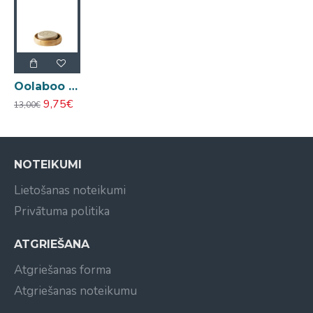
Oolaboo Super Foodies bambusa trauks cietajam šampūnam
9,75€
13,00€
NOTEIKUMI
Lietošanas noteikumi
Privātuma politika
ATGRIEŠANA
Atgriešanas forma
Atgriešanas noteikumu