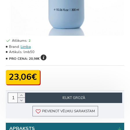
Atlikums:
2
Brand:
Limba
Artikuls:
lmb50
PRO CENA:
20,96€
23,06€
IELIKT GROZĀ
PIEVIENOT VĒLMJU SARAKSTAM
APRAKSTS