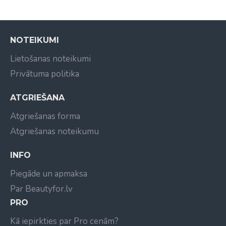
Ph: 3,5-5,0
NOTEIKUMI
Lietošanas noteikumi
Privātuma politika
ATGRIEŠANA
Atgriešanas forma
Atgriešanas noteikumu
INFO
Piegāde un apmaksa
Par Beautyfor.lv
PRO
Kā iepirkties par Pro cenām?