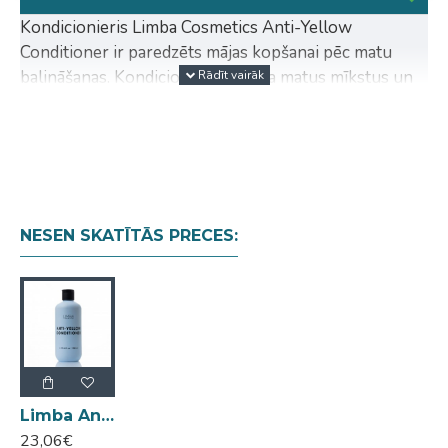
Kondicionieris Limba Cosmetics Anti-Yellow
Conditioner ir paredzēts mājas kopšanai pēc matu
balināšanas. Kondicionieris padara matus mīkstus un
elastīgus, atvieglo ķemmēšanu un novērš nevēlamu
dzelteno toni.
Hidrolizētie zīda proteīni mīkstina matus, padara
tos izturīgākus un samazina trauslumu visā matu
garumā.
NESEN SKATĪTĀS PRECES:
Aminoskābju komplekss PRODEW ® 400
kondicionē matus, atvieglo ķemmēšanu un palīdz
saglabāt balināto matu krāsu.
Avokado eļļa baro, nogludina un izlīdzina matus,
novēršot pūkošanos.
Violetais pigments sastāvā neitralizē
dzeltenumu, ļaujot ilgāk uzturēt vēso blondo
toni.
Limba Anti-Yellow Conditioner kondicionieris blondiem matiem 300ml
23,06€