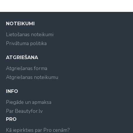
Rūpīgi noskalojiet ar ūdeni.
Ja nokļūst acīs, rūpīgi izskalojiet tās ar ūdeni.
NOTEIKUMI
Lietošanas noteikumi
Privātuma politika
ATGRIEŠANA
Atgriešanas forma
Atgriešanas noteikumu
INFO
Piegāde un apmaksa
Par Beautyfor.lv
PRO
Kā iepirkties par Pro cenām?