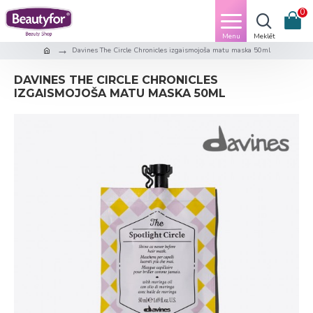
0
Davines The Circle Chronicles izgaismojoša matu maska 50ml
DAVINES THE CIRCLE CHRONICLES
IZGAISMOJOŠA MATU MASKA 50ML