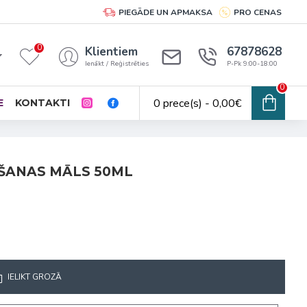
PIEGĀDE UN APMAKSA
PRO CENAS
0
Klientiem
67878628
Ienākt / Reģistrēties
P-Pk 9:00-18:00
0
0 prece(s) - 0,00€
E
KONTAKTI
ŠANAS MĀLS 50ML
IELIKT GROZĀ