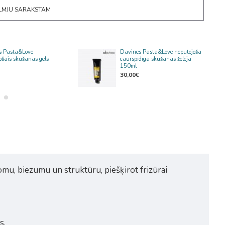
ĒLMJU SARAKSTAM
s Pasta&Love
Davines Pasta&Love neputojoša
ošais skūšanās gēls
caurspīdīga skūšanās želeja
150ml
30,00€
omu, biezumu un struktūru, piešķirot frizūrai
s.