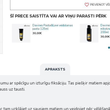
PIEVIENOT V
ŠĪ PRECE SAISTĪTA VAI AR VIŅU PARASTI PĒRK
Davines Pasta&Love veidošanas
Davine
ēms
pasta 125ml
mīkstin
200ml
30,00€
30,00€
APRAKSTS
umu ar spēcīgu un izturīgu fiksāciju. Tas piešķir matiem apj
uss uz tausti.
c tam uzklājiet uz sausiem matiem un veidojiet pēc vēlēšanā