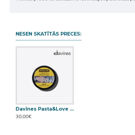
NESEN SKATĪTĀS PRECES:
Davines Pasta&Love matēts veidošanas māls 50ml
30,00€