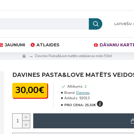
LATVIEŠU
JAUNUMI
ATLAIDES
DĀVANU KART
Davines Pasta&Love matēts veidošanas māls 50ml
DAVINES PASTA&LOVE MATĒTS VEIDO
30,00€
Atlikums:
2
Brand:
Davines
Artikuls:
93013
PRO CENA:
25,50€