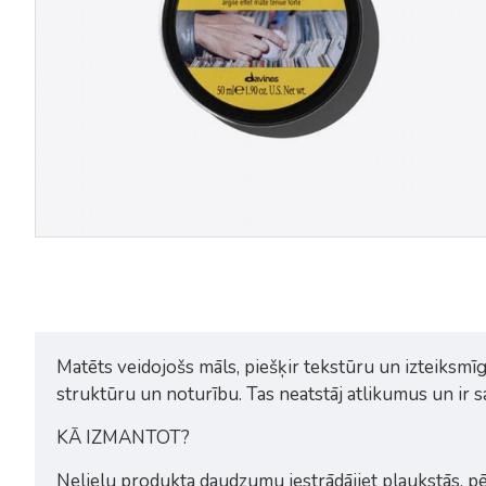
Davines Pasta&Love neputojoša
Davines Pasta&Love
caurspīdīga skūšanās želeja
pēcskūšanās un mitrinošs kr
150ml
100ml
30,00€
30,00€
Matēts veidojošs māls, piešķir tekstūru un izteiksmīg
struktūru un noturību. Tas neatstāj atlikumus un ir sa
KĀ IZMANTOT?
Nelielu produkta daudzumu iestrādājiet plaukstās, pē