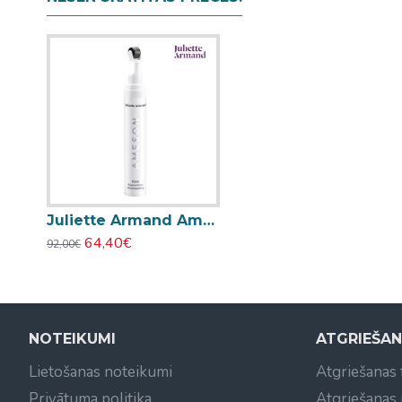
Juliette Armand Ameson PDRN Rejuvenation Microneedling 20ml
64,40€
92,00€
NOTEIKUMI
ATGRIEŠA
Lietošanas noteikumi
Atgriešanas
Privātuma politika
Atgriešanas