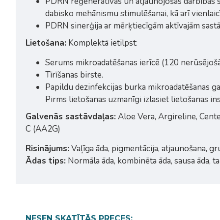
PDRN reģeneratīvās un atjaunojošās darbības s
dabisko mehānismu stimulēšanai, kā arī vienlaicī
PDRN sinerģija ar mērķtiecīgām aktīvajām sastāv
Lietošana:
Komplektā ietilpst:
Serums mikroadatēšanas ierīcē (120 nerūsējošā
Tīrīšanas birste.
Papildu dezinfekcijas burka mikroadatēšanas gal
Pirms lietošanas uzmanīgi izlasiet lietošanas instr
Galvenās sastāvdaļas:
Aloe Vera, Argireline, Cent
C (AA2G)
Risinājums:
Vaļīga āda, pigmentācija, atjaunošana, g
Ādas tips:
Normāla āda, kombinēta āda, sausa āda, tai
NESEN SKATĪTĀS PRECES: