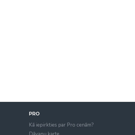
PRO
Kā iepirkties par Pro cenām?
Dāvanu karte