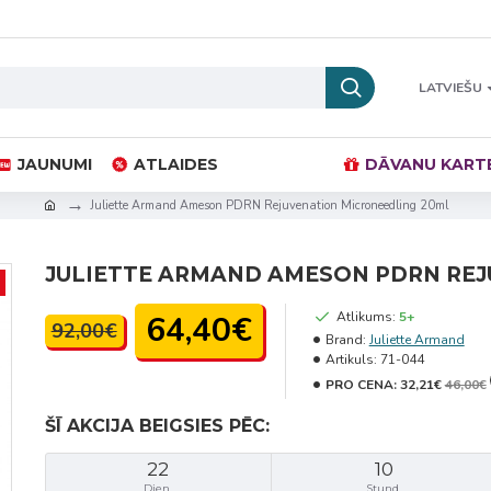
LATVIEŠU
JAUNUMI
ATLAIDES
DĀVANU KART
Juliette Armand Ameson PDRN Rejuvenation Microneedling 20ml
JULIETTE ARMAND AMESON PDRN REJ
64,40€
Atlikums:
5+
92,00€
Brand:
Juliette Armand
Artikuls:
71-044
PRO CENA:
32,21€
46,00€
ŠĪ AKCIJA BEIGSIES PĒC:
22
10
Dien.
Stund.