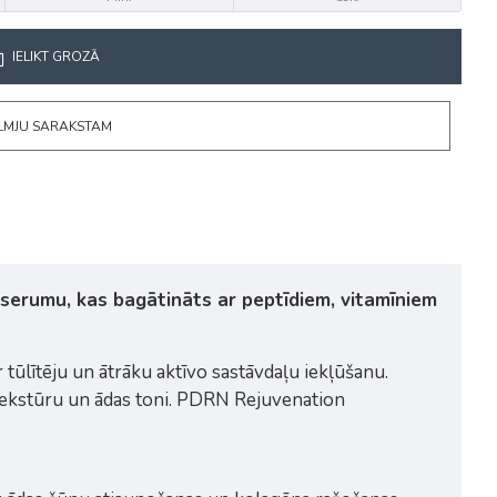
IELIKT GROZĀ
ĒLMJU SARAKSTAM
serumu, kas bagātināts ar peptīdiem, vitamīniem
ūlītēju un ātrāku aktīvo sastāvdaļu iekļūšanu.
 tekstūru un ādas toni. PDRN Rejuvenation