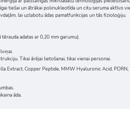
inerģija ar patstāvīgas mikroadatu tehnoloģijas pielietoša
gai tiešai un ātrākai polinukleotīda un citu seruma aktīvo vie
daļām, lai uzlabotu ādas pamatfunkcijas un tās fizioloģiju.
 tērauda adatas ar 0,20 mm garumu).
viņai.
ukciju. Tikai ārējai lietošanai, tikai vienai personai.
ella Extract, Copper Peptide, MMW Hyaluronic Acid, PDRN, 
rumbas.
kaina āda.