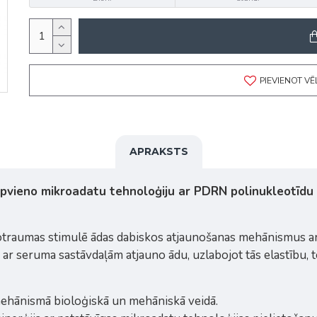
PIEVIENOT V
APRAKSTS
pvieno mikroadatu tehnoloģiju ar PDRN polinukleotīdu 
otraumas stimulē ādas dabiskos atjaunošanas mehānismus ar t
 ar seruma sastāvdaļām atjauno ādu, uzlabojot tās elastību,
ehānismā bioloģiskā un mehāniskā veidā.