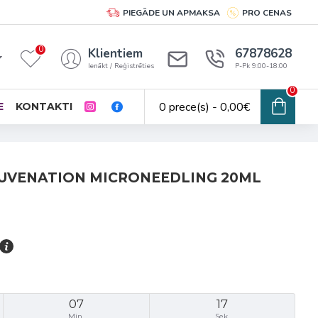
PIEGĀDE UN APMAKSA
PRO CENAS
0
Klientiem
67878628
Ienākt / Reģistrēties
P-Pk 9:00-18:00
0
0 prece(s) - 0,00€
E
KONTAKTI
UVENATION MICRONEEDLING 20ML
07
17
Min.
Sek.