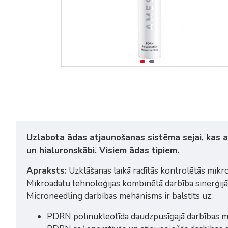
Uzlabota ādas atjaunošanas sistēma sejai, kas a
un hialuronskābi. Visiem ādas tipiem.
Apraksts:
Uzklāšanas laikā radītās kontrolētās mikr
Mikroadatu tehnoloģijas kombinētā darbība sinerģijā
Microneedling darbības mehānisms ir balstīts uz:
PDRN polinukleotīda daudzpusīgajā darbības m