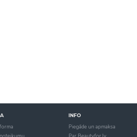
NA
INFO
 forma
Piegāde un apmaksa
 noteikumu
Par Beautyfor.lv