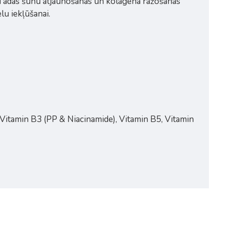
nu ādas šūnu atjaunošanas un kolagēna ražošanas
lu iekļūšanai.
Vitamin B3 (PP & Niacinamide), Vitamin B5, Vitamin