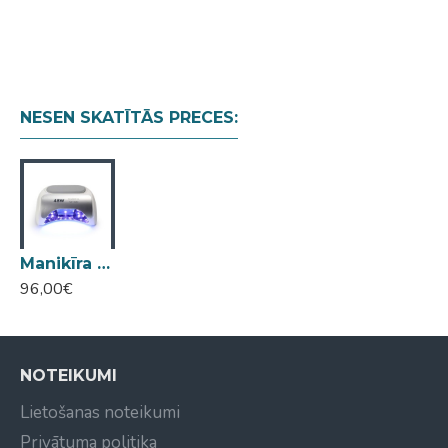
NESEN SKATĪTĀS PRECES:
Manikīra lampa TP19 48W
96,00€
NOTEIKUMI
Lietošanas noteikumi
Privātuma politika