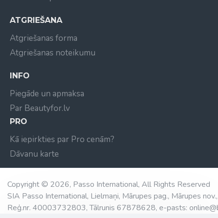
ATGRIEŠANA
Atgriešanas forma
Atgriešanas noteikumu
INFO
Piegāde un apmaksa
Par Beautyfor.lv
PRO
Kā iepirkties par Pro cenām?
Dāvanu karte
Copyright © 2026, Passo International, All Rights Reserved
SIA Passo International, Lielmaņi, Mārupes pag., Mārupes nov.,
Reģ.nr. 40003732803, Tālrunis 67878628, e-pasts: online@b