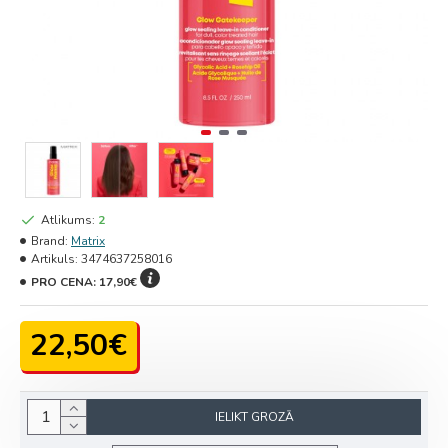
Atlikums:
2
Brand:
Matrix
Artikuls:
3474637258016
PRO CENA:
17,90€
22,50€
IELIKT GROZĀ