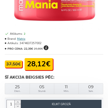
Atlikums:
2
Brand:
Matrix
Artikuls:
3474637257002
PRO CENA:
22,35€
29,80€
28,12€
37,50€
ŠĪ AKCIJA BEIGSIES PĒC:
25
05
11
08
Dien.
Stund.
Min.
Sek.
IELIKT GROZĀ