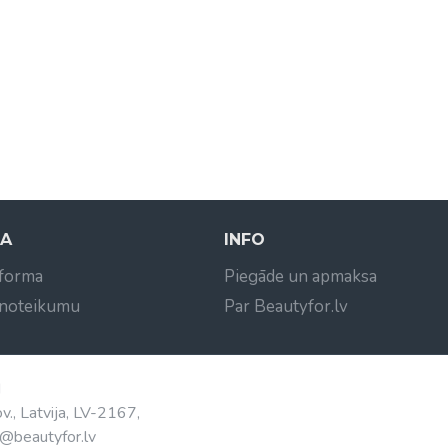
NA
INFO
 forma
Piegāde un apmaksa
 noteikumu
Par Beautyfor.lv
d
v., Latvija, LV-2167,
@beautyfor.lv