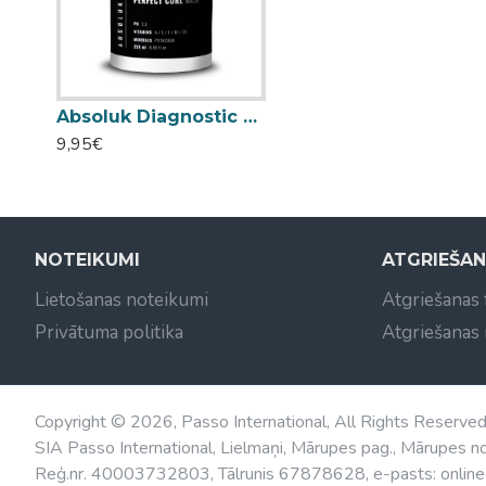
Absoluk Diagnostic Perfect Curl maska cirtainiem vai viļņainiem matiem 250ml
9,95€
NOTEIKUMI
ATGRIEŠA
Lietošanas noteikumi
Atgriešanas
Privātuma politika
Atgriešanas
Copyright © 2026, Passo International, All Rights Reserve
SIA Passo International, Lielmaņi, Mārupes pag., Mārupes no
Reģ.nr. 40003732803, Tālrunis 67878628, e-pasts: online