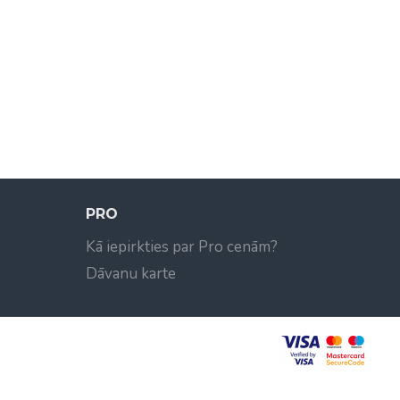
PRO
Kā iepirkties par Pro cenām?
Dāvanu karte