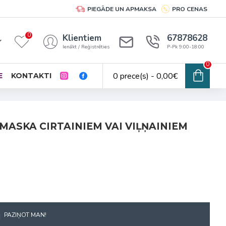
PIEGĀDE UN APMAKSA
PRO CENAS
0
Klientiem
67878628
Ienākt / Reģistrēties
P-Pk 9:00-18:00
0
0 prece(s) - 0,00€
E
KONTAKTI
MASKA CIRTAINIEM VAI VIĻŅAINIEM
PAZIŅOT MAN!