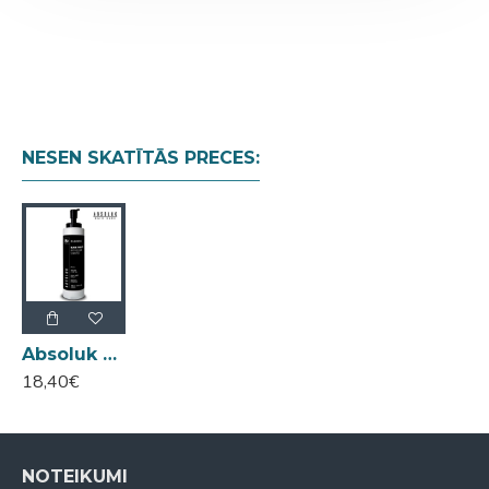
NESEN SKATĪTĀS PRECES:
Absoluk Diagnostic Black Violet šampūns dzeltenīgo nokrāsu neitralizēšanai 1000ml
18,40€
NOTEIKUMI