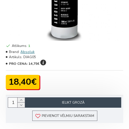
Atlikums:
1
Brand:
Absoluk
Artikuls:
DIAG05
PRO CENA:
14,75€
18,40€
IELIKT GROZĀ
PIEVIENOT VĒLMJU SARAKSTAM