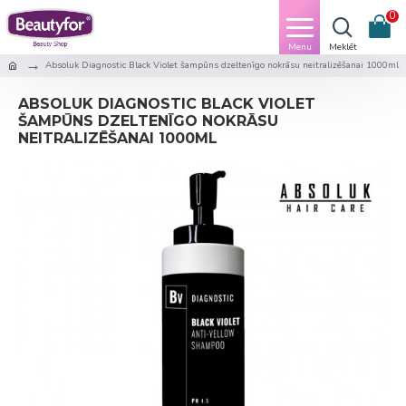
0
Absoluk Diagnostic Black Violet šampūns dzeltenīgo nokrāsu neitralizēšanai 1000ml
ABSOLUK DIAGNOSTIC BLACK VIOLET
ŠAMPŪNS DZELTENĪGO NOKRĀSU
NEITRALIZĒŠANAI 1000ML