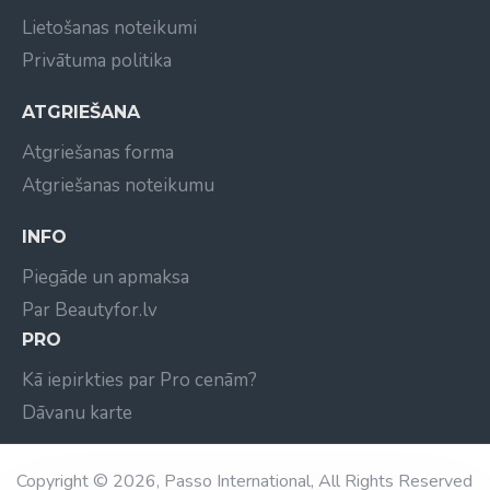
Lietošanas noteikumi
Privātuma politika
ATGRIEŠANA
Atgriešanas forma
Atgriešanas noteikumu
INFO
Piegāde un apmaksa
Par Beautyfor.lv
PRO
Kā iepirkties par Pro cenām?
Dāvanu karte
Copyright © 2026, Passo International, All Rights Reserved