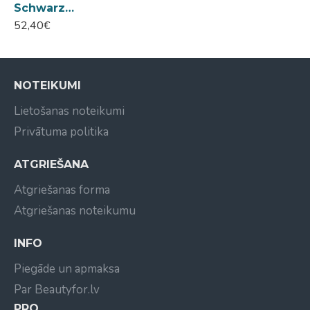
Schwarzkopf Pro BlondMe Bond Repair saites atjaunojošs barojošs kondicionieris 1000ml
52,40€
NOTEIKUMI
Lietošanas noteikumi
Privātuma politika
ATGRIEŠANA
Atgriešanas forma
Atgriešanas noteikumu
INFO
Piegāde un apmaksa
Par Beautyfor.lv
PRO