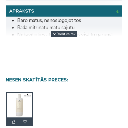
APRAKSTS
Baro matus, nenoslogojot tos
Rada mitrinātu matu sajūtu
Nekavējoties atšķetina matus visā to garumā
Stiprina matu iekšējo struktūru un samazina
matu lūšanu līdz 80%
Mati kļūst 5 reizes spēcīgāki jau pēc vienas
lietošanas reizes
Palīdz noslēgt matu virsmu un nogludina
porainu matu virsmu, samazinot spurošanos
NESEN SKATĪTĀS PRECES: