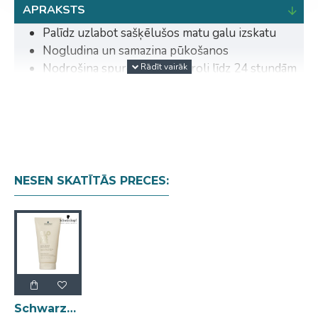
APRAKSTS
Palīdz uzlabot sašķēlušos matu galu izskatu
Nogludina un samazina pūkošanos
Nodrošina spurošanās kontroli līdz 24 stundām
Stiprina matu iekšējo struktūru un samazina
matu lūšanu līdz 90%
Mati kļūst 10 reizes spēcīgāki jau pēc vienas
lietošanas reizes
Nepadara matus lipīgus un neatstāj redzamas
paliekas
NESEN SKATĪTĀS PRECES:
Nodrošina aizsardzību pret karstumu līdz 230 °C
Schwarzkopf Pro BlondMe Bond Repair saites atjaunojošs noslēdzošs balzams 75ml