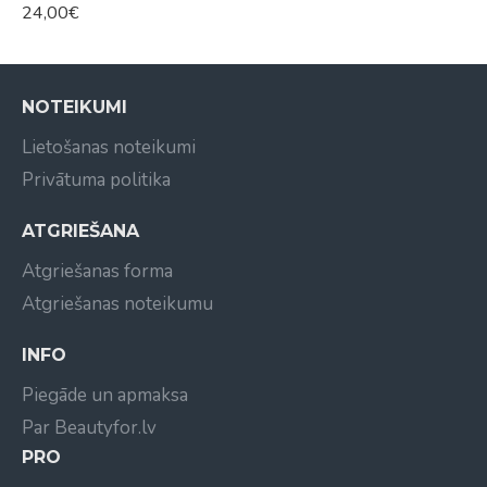
24,00€
NOTEIKUMI
Lietošanas noteikumi
Privātuma politika
ATGRIEŠANA
Atgriešanas forma
Atgriešanas noteikumu
INFO
Piegāde un apmaksa
Par Beautyfor.lv
PRO