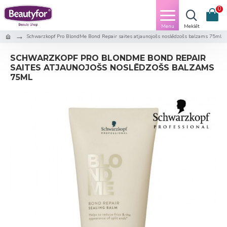
0
Schwarzkopf Pro BlondMe Bond Repair saites atjaunojošs noslēdzošs balzams 75ml
SCHWARZKOPF PRO BLONDME BOND REPAIR
SAITES ATJAUNOJOŠS NOSLĒDZOŠS BALZAMS
75ML