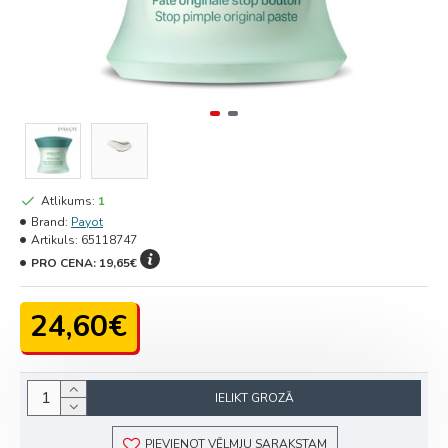
Atlikums:
1
Brand:
Payot
Artikuls:
65118747
PRO CENA:
19,65€
24,60€
IELIKT GROZĀ
PIEVIENOT VĒLMJU SARAKSTAM