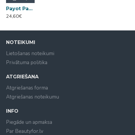
Payot Pate Grise Stop Pimple Original Paste Māla pasta tīrai ādai 15ml
24,60€
NOTEIKUMI
Lietošanas noteikumi
Privātuma politika
ATGRIEŠANA
Atgriešanas forma
Atgriešanas noteikumu
INFO
Piegāde un apmaksa
Par Beautyfor.lv