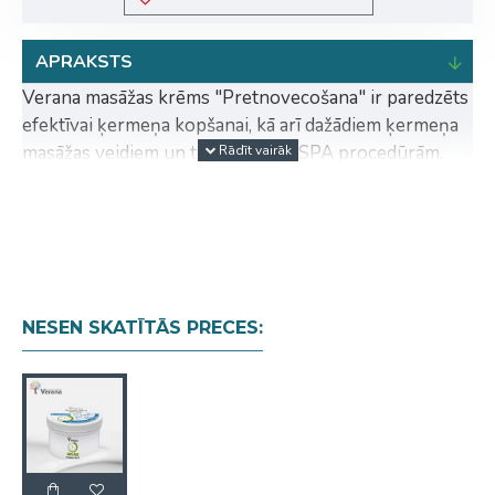
APRAKSTS
Verana masāžas krēms "Pretnovecošana" ir paredzēts
efektīvai ķermeņa kopšanai, kā arī dažādiem ķermeņa
masāžas veidiem un tehnikām un SPA procedūrām.
Masāžas krēma unikālās sastāvdaļas ir 100%
dabīgas Kliņģerīšu, Ceļmallapu, Kumelīšu,
Alvejas, Arnikas, Valriekstu, Likopodijas eļļas
ekstrakti.
Papildus ekstraktiem masāžas krēms satur:
NESEN SKATĪTĀS PRECES:
destilēts ūdens, rapšu eļļa, kukurūzas eļļa,
glicerīns, palmu kodolu eļļa un tokoferols
(dabīgais E vitamīns).
Krēmveida masāžas krēma bāze palīdz sastāvdaļām
dziļi iekļūt visos ādas slāņos, efektīvi mitrinot un
barojot ādu pat īsas masāžas laikā. Masāžas krēms