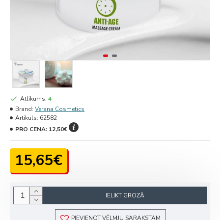
Atlikums:
4
Brand:
Verana Cosmetics
Artikuls:
62582
PRO CENA:
12,50€
15,65€
IELIKT GROZĀ
PIEVIENOT VĒLMJU SARAKSTAM