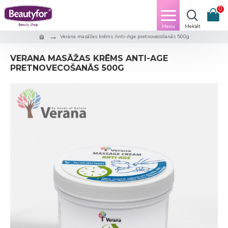
0
Verana masāžas krēms Anti-Age pretnovecošanās 500g
VERANA MASĀŽAS KRĒMS ANTI-AGE
PRETNOVECOŠANĀS 500G