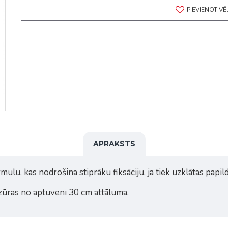
PIEVIENOT V
APRAKSTS
u, kas nodrošina stiprāku fiksāciju, ja tiek uzklātas papild
rizūras no aptuveni 30 cm attāluma.