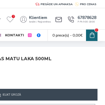
PIEGĀDE UN APMAKSA
PRO CENAS
0
Klientiem
67878628
Ienākt / Reģistrēties
P-Pk 9:00-18:00
0
0 prece(s) - 0,00€
E
KONTAKTI
AS MATU LAKA 500ML
IELIKT GROZĀ