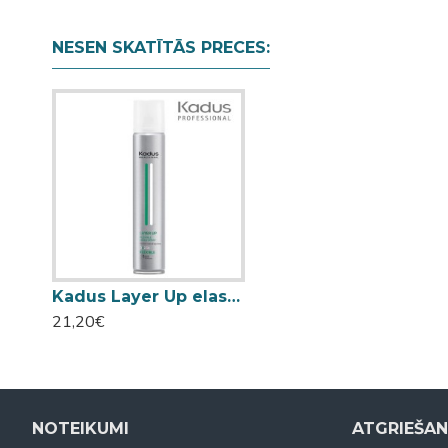
NESEN SKATĪTĀS PRECES:
Kadus Layer Up elastīgas fiksācijas matu laka 500ml
21,20€
NOTEIKUMI
ATGRIEŠA