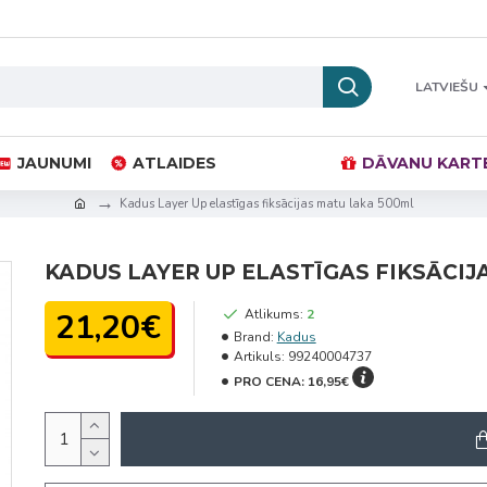
LATVIEŠU
JAUNUMI
ATLAIDES
DĀVANU KART
Kadus Layer Up elastīgas fiksācijas matu laka 500ml
KADUS LAYER UP ELASTĪGAS FIKSĀCIJ
21,20€
Atlikums:
2
Brand:
Kadus
Artikuls:
99240004737
PRO CENA:
16,95€