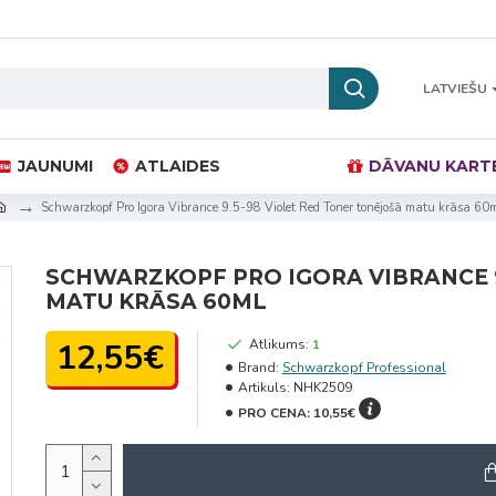
LATVIEŠU
JAUNUMI
ATLAIDES
DĀVANU KART
Schwarzkopf Pro Igora Vibrance 9.5-98 Violet Red Toner tonējošā matu krāsa 60
SCHWARZKOPF PRO IGORA VIBRANCE 9
MATU KRĀSA 60ML
12,55€
Atlikums:
1
Brand:
Schwarzkopf Professional
Artikuls:
NHK2509
PRO CENA:
10,55€