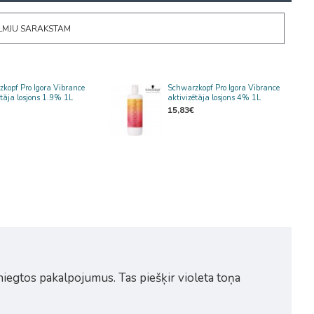
ĒLMJU SARAKSTAM
kopf Pro Igora Vibrance
Schwarzkopf Pro Igora Vibrance
ētāja losjons 1.9% 1L
aktivizētāja losjons 4% 1L
15,83€
niegtos pakalpojumus. Tas piešķir violeta toņa