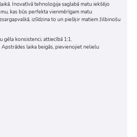
kā. Inovatīvā tehnoloģija saglabā matu iekšējo
irsmu, kas būs perfekta vienmērīgam matu
sargapvalkā, izlīdzina to un piešķir matiem žilbinošu
 gēla konsistenci, attiecībā 1:1.
Apstrādes laika beigās, pievienojiet nelielu