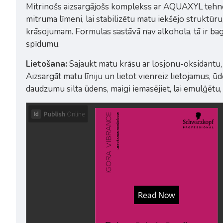
Mitrinošs aizsargājošs komplekss ar AQUAXYL tehnol
mitruma līmeni, lai stabilizētu matu iekšējo struktū
krāsojumam. Formulas sastāvā nav alkohola, tā ir bagā
spīdumu.
Lietošana:
Sajaukt matu krāsu ar losjonu-oksidantu, la
Aizsargāt matu līniju un lietot vienreiz lietojamus, 
daudzumu silta ūdens, maigi iemasējiet, lai emulģētu, u