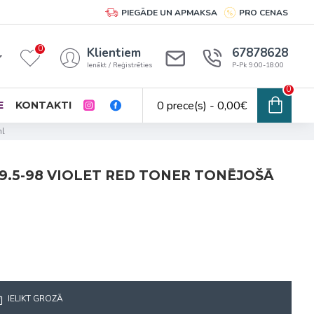
PIEGĀDE UN APMAKSA
PRO CENAS
0
Klientiem
67878628
Ienākt / Reģistrēties
P-Pk 9:00-18:00
0
0 prece(s) - 0,00€
E
KONTAKTI
ml
.5-98 VIOLET RED TONER TONĒJOŠĀ
IELIKT GROZĀ