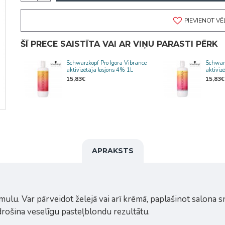
PIEVIENOT V
ŠĪ PRECE SAISTĪTA VAI AR VIŅU PARASTI PĒRK
Schwarzkopf Pro Igora Vibrance
Schwarz
aktivizētāja losjons 4% 1L
aktiviz
15,83€
15,83€
APRAKSTS
lu. Var pārveidot želejā vai arī krēmā, paplašinot salona s
drošina veselīgu pasteļblondu rezultātu.