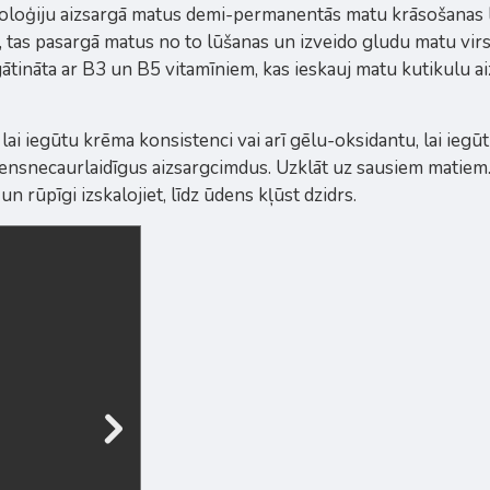
oģiju aizsargā matus demi-permanentās matu krāsošanas lai
ru, tas pasargā matus no to lūšanas un izveido gludu matu v
tināta ar B3 un B5 vitamīniem, kas ieskauj matu kutikulu aiz
i iegūtu krēma konsistenci vai arī gēlu-oksidantu, lai iegūtu
ūdensnecaurlaidīgus aizsargcimdus. Uzklāt uz sausiem matiem. 
n rūpīgi izskalojiet, līdz ūdens kļūst dzidrs.