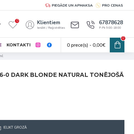
PIEGĀDE UN APMAKSA
PRO CENAS
0
Klientiem
67878628
Ienākt / Reģistrēties
P-Pk 9:00-18:00
0
0 prece(s) - 0,00€
E
KONTAKTI
ml
6-0 DARK BLONDE NATURAL TONĒJOŠĀ
IELIKT GROZĀ