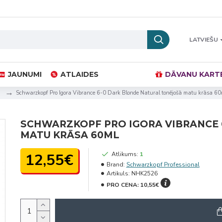
LATVIEŠU
JAUNUMI
ATLAIDES
DĀVANU KART
Schwarzkopf Pro Igora Vibrance 6-0 Dark Blonde Natural tonējošā matu krāsa 60
SCHWARZKOPF PRO IGORA VIBRANCE 
MATU KRĀSA 60ML
12,55€
Atlikums:
1
Brand:
Schwarzkopf Professional
Artikuls:
NHK2526
PRO CENA:
10,55€