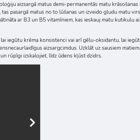
oģiju aizsargā matus demi-permanentās matu krāsošanas lai
ru, tas pasargā matus no to lūšanas un izveido gludu matu v
tināta ar B3 un B5 vitamīniem, kas ieskauj matu kutikulu aiz
i iegūtu krēma konsistenci vai arī gēlu-oksidantu, lai iegūtu
ūdensnecaurlaidīgus aizsargcimdus. Uzklāt uz sausiem matiem. 
n rūpīgi izskalojiet, līdz ūdens kļūst dzidrs.