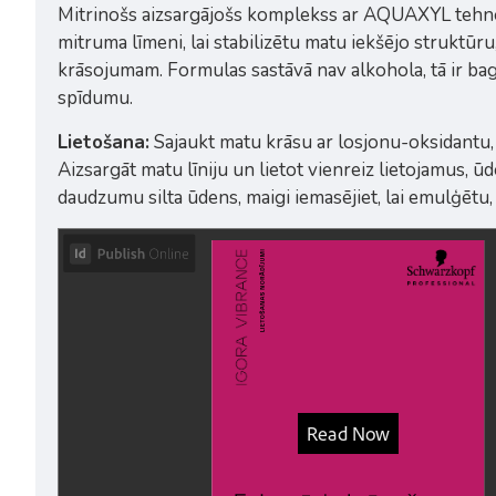
Mitrinošs aizsargājošs komplekss ar AQUAXYL tehnol
mitruma līmeni, lai stabilizētu matu iekšējo struktū
krāsojumam. Formulas sastāvā nav alkohola, tā ir bagā
spīdumu.
Lietošana:
Sajaukt matu krāsu ar losjonu-oksidantu, la
Aizsargāt matu līniju un lietot vienreiz lietojamus, 
daudzumu silta ūdens, maigi iemasējiet, lai emulģētu, u