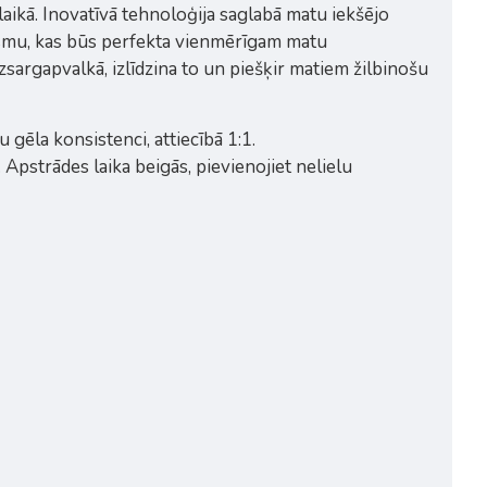
kā. Inovatīvā tehnoloģija saglabā matu iekšējo
irsmu, kas būs perfekta vienmērīgam matu
sargapvalkā, izlīdzina to un piešķir matiem žilbinošu
 gēla konsistenci, attiecībā 1:1.
Apstrādes laika beigās, pievienojiet nelielu