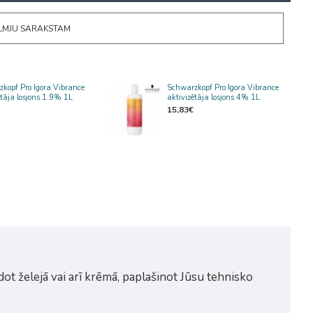
ĒLMJU SARAKSTAM
kopf Pro Igora Vibrance
Schwarzkopf Pro Igora Vibrance
ētāja losjons 1.9% 1L
aktivizētāja losjons 4% 1L
15,83€
 želejā vai arī krēmā, paplašinot Jūsu tehnisko