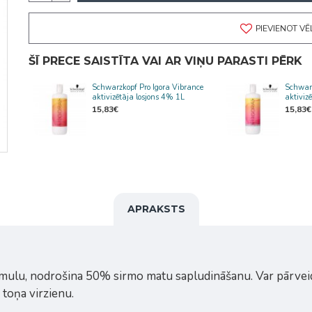
PIEVIENOT V
ŠĪ PRECE SAISTĪTA VAI AR VIŅU PARASTI PĒRK
Schwarzkopf Pro Igora Vibrance
Schwarz
aktivizētāja losjons 4% 1L
aktiviz
15,83€
15,83€
APRAKSTS
ulu, nodrošina 50% sirmo matu sapludināšanu. Var pārveidot
 toņa virzienu.