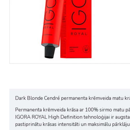
Dark Blonde Cendré permanenta krēmveida matu krā
Permanenta krēmveida krāsa ar 100% sirmo matu pārkl
IGORA ROYAL High Definition tehnoloģijai ir augstas 
pastiprinātu krāsas intensitāti un maksimālu pārklāju