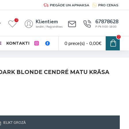
PIEGĀDE UN APMAKSA
PRO CENAS
0
Klientiem
67878628
Ienākt / Reģistrēties
P-Pk 9:00-18:00
0
0 prece(s) - 0,00€
E
KONTAKTI
 DARK BLONDE CENDRÉ MATU KRĀSA
IELIKT GROZĀ