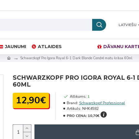
LATVIEŠU
JAUNUMI
ATLAIDES
DĀVANU KART
Schwarzkopf Pro Igora Royal 6-1 Dark Blonde Cendré matu krāsa 60ml
SCHWARZKOPF PRO IGORA ROYAL 6-1
60ML
12,90€
Atlikums:
1
Brand:
Schwarzkopf Professional
Artikuls:
NHK4582
PRO CENA:
10,70€