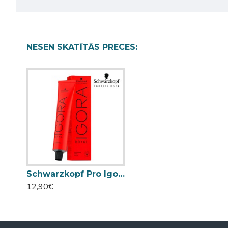
NESEN SKATĪTĀS PRECES:
Schwarzkopf Pro Igora Royal 6-1 Dark Blonde Cendré matu krāsa 60ml
12,90€