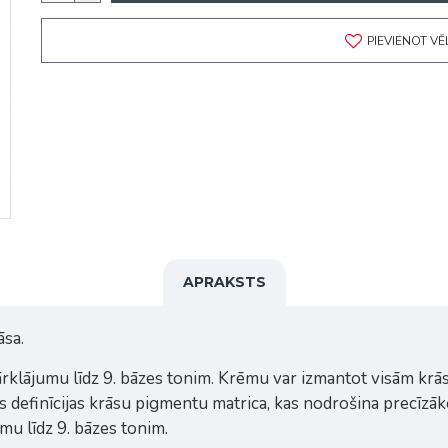
PIEVIENOT V
APRAKSTS
sa.
ājumu līdz 9. bāzes tonim. Krēmu var izmantot visām krāsu
definīcijas krāsu pigmentu matrica, kas nodrošina precīzāko
mu līdz 9. bāzes tonim.