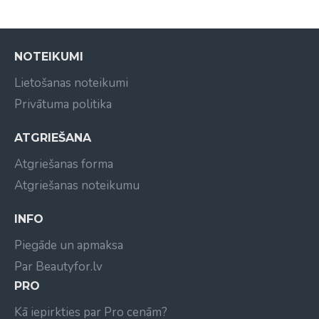
NOTEIKUMI
Lietošanas noteikumi
Privātuma politika
ATGRIEŠANA
Atgriešanas forma
Atgriešanas noteikumu
INFO
Piegāde un apmaksa
Par Beautyfor.lv
PRO
Kā iepirkties par Pro cenām?