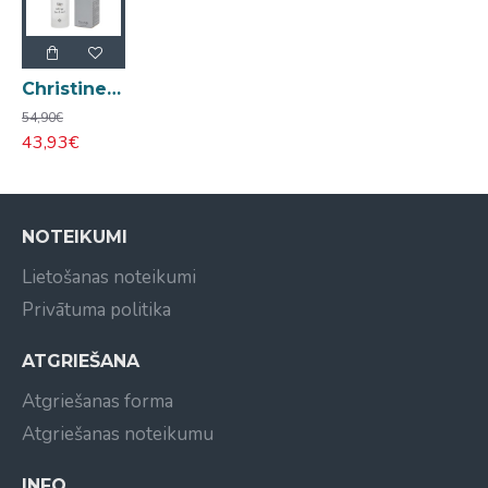
Christine Mor Lysa Mor Anti-age Filler Pretnovecošanās filleris sejai un kaklam 30 ml
54,90€
43,93€
NOTEIKUMI
Lietošanas noteikumi
Privātuma politika
ATGRIEŠANA
Atgriešanas forma
Atgriešanas noteikumu
INFO