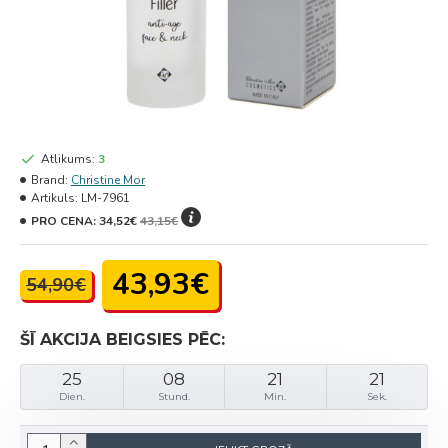
Atlikums:
3
Brand:
Christine Mor
Artikuls:
LM-7961
PRO CENA:
34,52€
43,15€
43,93€
54,90€
ŠĪ AKCIJA BEIGSIES PĒC:
25
08
21
21
Dien.
Stund.
Min.
Sek.