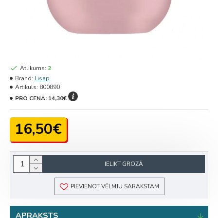
Atlikums:
2
Brand:
Lisap
Artikuls:
800890
PRO CENA:
14,30€
16,50€
IELIKT GROZĀ
PIEVIENOT VĒLMJU SARAKSTAM
APRAKSTS