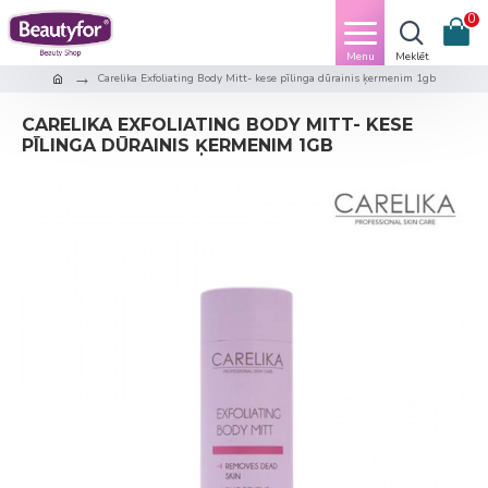
0
Carelika Exfoliating Body Mitt- kese pīlinga dūrainis ķermenim 1gb
CARELIKA EXFOLIATING BODY MITT- KESE
PĪLINGA DŪRAINIS ĶERMENIM 1GB