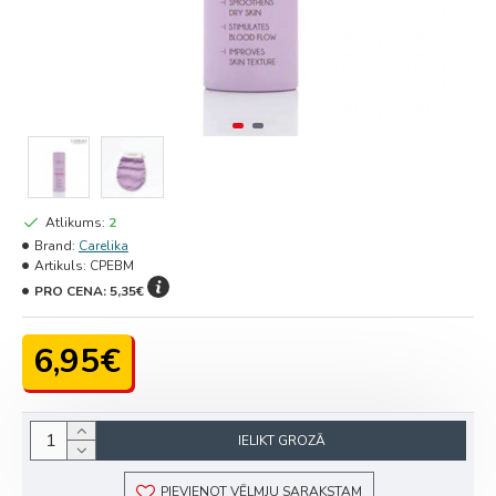
Atlikums:
2
Brand:
Carelika
Artikuls:
CPEBM
PRO CENA:
5,35€
6,95€
IELIKT GROZĀ
PIEVIENOT VĒLMJU SARAKSTAM