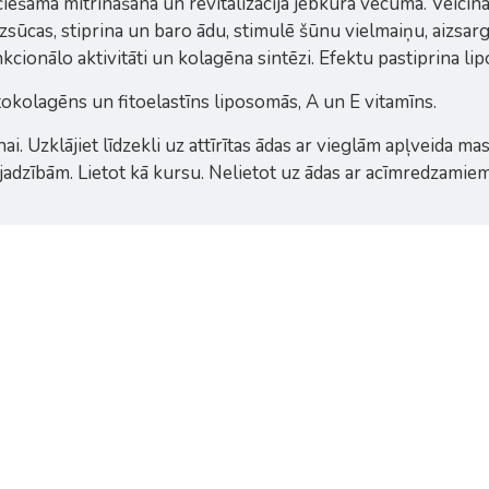
ešama mitrināšana un revitalizācija jebkurā vecumā. Veicina 
sūcas, stiprina un baro ādu, stimulē šūnu vielmaiņu, aizsarg
cionālo aktivitāti un kolagēna sintēzi. Efektu pastiprina li
tokolagēns un fitoelastīns liposomās, A un E vitamīns.
nai. Uzklājiet līdzekli uz attīrītas ādas ar vieglām apļveida 
ajadzībām. Lietot kā kursu. Nelietot uz ādas ar acīmredzamie