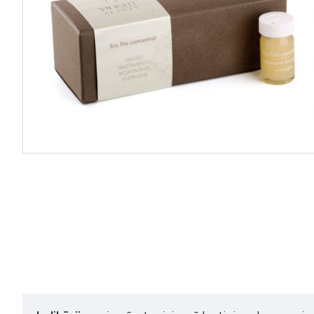
Vilight Beauty Tonic Lotion
Vilight Beauty Face Mandel
Velvety samtains toniks ar
Cleanser Gel attīrošs gels-
burkānu, žeņšeņu un centelu
aktivators 125ml
250ml
27,20€
34,00€
21,60€
27,00€