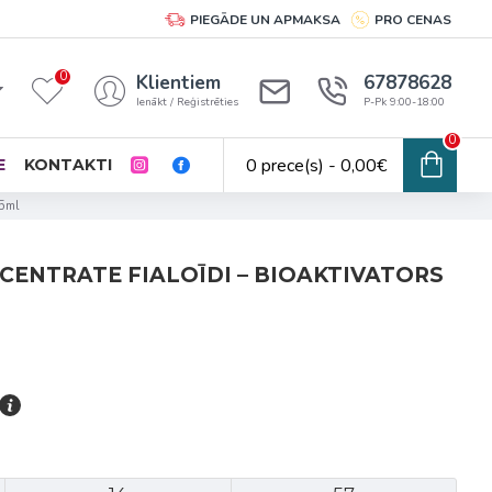
PIEGĀDE UN APMAKSA
PRO CENAS
0
Klientiem
67878628
Ienākt / Reģistrēties
P-Pk 9:00-18:00
0
0 prece(s) - 0,00€
E
KONTAKTI
x5ml
CENTRATE FIALOĪDI – BIOAKTIVATORS