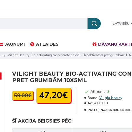
LATVIEŠU
JAUNUMI
ATLAIDES
DĀVANU KART
Vilight Beauty Bio-activating concentrate fialoīdi – bioaktivators pret grumbām 10
VILIGHT BEAUTY BIO-ACTIVATING CON
PRET GRUMBĀM 10X5ML
47,20€
Atlikums:
3
59,00€
Brand:
Vilight beauty
Artikuls:
F01
PRO CENA:
36,80€
46,00€
ŠĪ AKCIJA BEIGSIES PĒC: