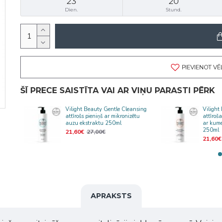
23
20
Dien.
Stund.
PIEVIENOT V
ŠĪ PRECE SAISTĪTA VAI AR VIŅU PARASTI PĒRK
Vilight Beauty Gentle Cleansing
Vilight
attīrošs pieniņš ar mikronizētu
attīroš
auzu ekstraktu 250ml
ar kume
250ml
21,60€
27,00€
21,60€
APRAKSTS