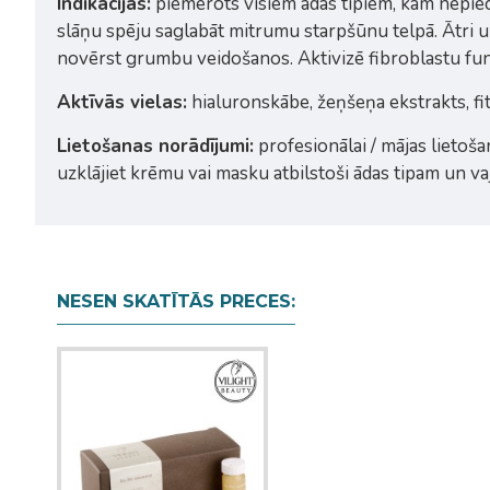
Indikācijas:
piemērots visiem ādas tipiem, kam nepieci
slāņu spēju saglabāt mitrumu starpšūnu telpā. Ātri uz
novērst grumbu veidošanos. Aktivizē fibroblastu funk
Aktīvās vielas:
hialuronskābe, žeņšeņa ekstrakts, fi
Lietošanas norādījumi:
profesionālai / mājas lietoša
uzklājiet krēmu vai masku atbilstoši ādas tipam un v
NESEN SKATĪTĀS PRECES: