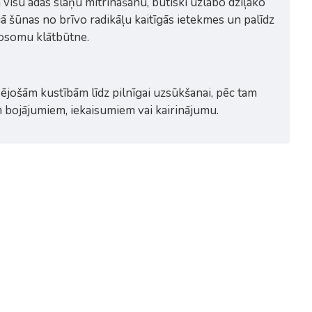
visu ādas slāņu mitrināšanu, būtiski uzlabo dziļāko
ā šūnas no brīvo radikāļu kaitīgās ietekmes un palīdz
posomu klātbūtne.
masējošām kustībām līdz pilnīgai uzsūkšanai, pēc tam
m bojājumiem, iekaisumiem vai kairinājumu.