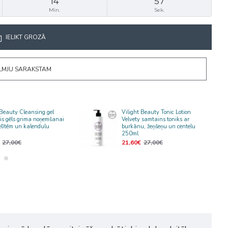
14
57
Min.
Sek.
IELIKT GROZĀ
ĒLMJU SARAKSTAM
 Beauty Cleansing gel
Vilight Beauty Tonic Lotion
ais gēls grima noņemšanai
Velvety samtains toniks ar
lītēm un kalendulu
burkānu, žeņšeņu un centelu
250ml
27,00€
21,60€
27,00€