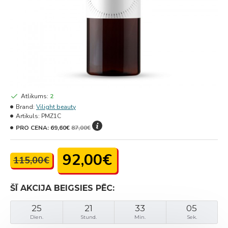
Atlikums:
2
Brand:
Vilight beauty
Artikuls:
PMZ1C
PRO CENA:
69,60€
87,00€
92,00€
115,00€
ŠĪ AKCIJA BEIGSIES PĒC:
25
21
33
05
Dien.
Stund.
Min.
Sek.