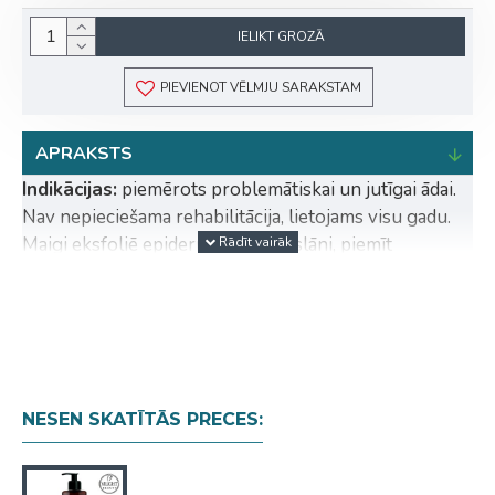
IELIKT GROZĀ
PIEVIENOT VĒLMJU SARAKSTAM
APRAKSTS
Indikācijas:
piemērots problemātiskai un jutīgai ādai.
Nav nepieciešama rehabilitācija, lietojams visu gadu.
Maigi eksfoliē epidermas virsējo slāni, piemīt
antibakteriāla iedarbība, stiprina asinsvadus, normalizē
ādas pH līmeni, regulē tauku dziedzeru darbību.
Nerada velkošu sajūtu un sausumu, padara ādu tīru,
svaigu un izgaismotu.
Aktīvās vielas:
granāta ferments (antoociānu un
NESEN SKATĪTĀS PRECES:
minerālvielu avots), C vitamīns, B6 vitamīns, B12
vitamīns.