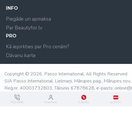
INFO
Piegāde un apmaksa
Par Beautyfor.lv
PRO
Kā iepirkties par Pro cenām?
Dāvanu karte
Copyright © 2026, Passo International, All Rights Reserved
SIA Passo International, Lielmaņi, Mārupes pag., Mārupes nov.,
Reģ.nr. 40003732803, Tālrunis 67878628, e-pasts: online@b
9:00-18:00
Klientiem
Atlaides
Jaunumi