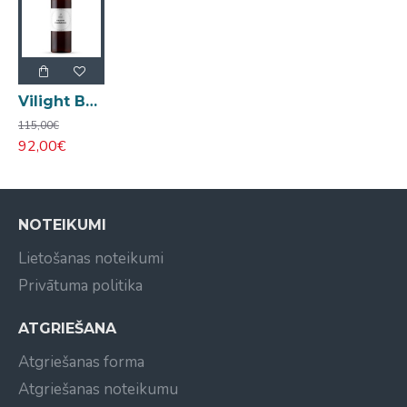
Lietošanas instrukcija:
profesionālai / mājas
lietošanai. Uzklāt vienmērīgi uz attīrītas ādas, atstāt uz
10 minūtēm. Pārpalikumu noslaucīt ar mitru dvieli.
Lietot kā ārstniecības kursu – vienu reizi nedēļā.
Vilight Beauty Pomegranate Enzyme Peel enzīmu pīlinga līdzeklis ar granāta fermentiem 500ml
115,00€
92,00€
NOTEIKUMI
Lietošanas noteikumi
Privātuma politika
ATGRIEŠANA
Atgriešanas forma
Atgriešanas noteikumu