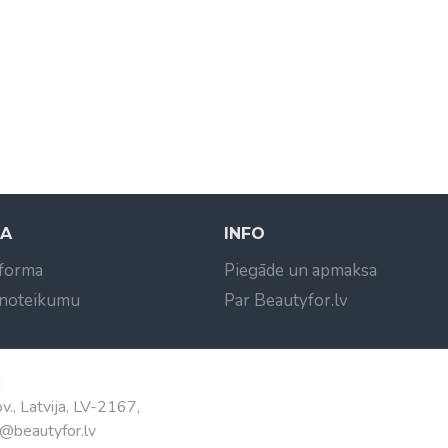
NA
INFO
 forma
Piegāde un apmaksa
 noteikumu
Par Beautyfor.lv
d
v., Latvija, LV-2167,
@beautyfor.lv