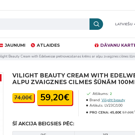
LATVIEŠU
JAUNUMI
ATLAIDES
DĀVANU KART
ilight Beauty Cream with Edelweisse pretnovecošanas krēms ar alpu zvaigznes cilmes š
VILIGHT BEAUTY CREAM WITH EDELW
ALPU ZVAIGZNES CILMES ŠŪNĀM 100M
59,20€
Atlikums:
2
74,00€
Brand:
Vilight beauty
Artikuls:
LV23C/100
PRO CENA:
45,60€
57,00€
ŠĪ AKCIJA BEIGSIES PĒC: