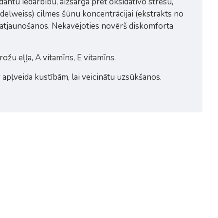
antu iedarbību, aizsargā pret oksidatīvo stresu,
elweiss) cilmes šūnu koncentrācijai (ekstrakts no
nu atjaunošanos. Nekavējoties novērš diskomforta
ožu eļļa, A vitamīns, E vitamīns.
r apļveida kustībām, lai veicinātu uzsūkšanos.