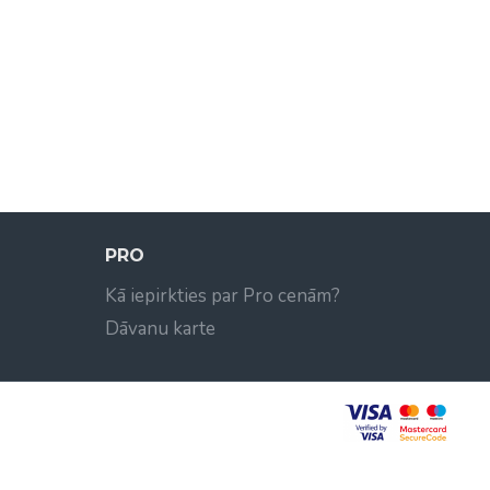
PRO
Kā iepirkties par Pro cenām?
Dāvanu karte