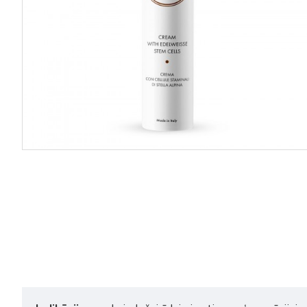
Vilight Beauty Tonic Lotion
Vilight Beauty Face Mandel
Velvety samtains toniks ar
Cleanser Gel attīrošs gels-
burkānu, žeņšeņu un centelu
aktivators 125ml
250ml
27,20€
34,00€
21,60€
27,00€