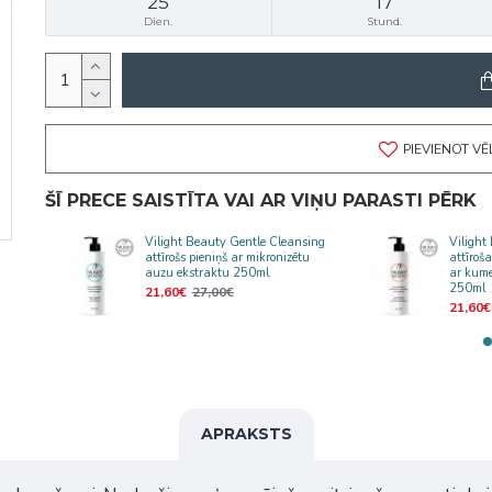
25
17
Dien.
Stund.
PIEVIENOT V
ŠĪ PRECE SAISTĪTA VAI AR VIŅU PARASTI PĒRK
Vilight Beauty Gentle Cleansing
Vilight
attīrošs pieniņš ar mikronizētu
attīroš
auzu ekstraktu 250ml
ar kume
250ml
21,60€
27,00€
21,60€
APRAKSTS