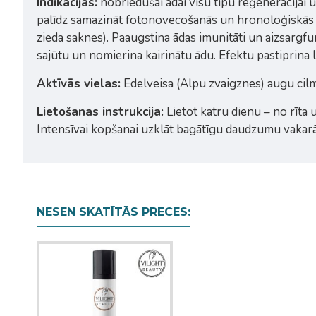
Indikācijas:
nobriedušai ādai visu tipu reģenerācijai 
palīdz samazināt fotonovecošanās un hronoloģiskās n
zieda saknes). Paaugstina ādas imunitāti un aizsargf
sajūtu un nomierina kairinātu ādu. Efektu pastiprina
Aktīvās vielas:
Edelveisa (Alpu zvaigznes) augu cilme
Lietošanas instrukcija:
Lietot katru dienu – no rīta 
Intensīvai kopšanai uzklāt bagātīgu daudzumu vakarā 
NESEN SKATĪTĀS PRECES: