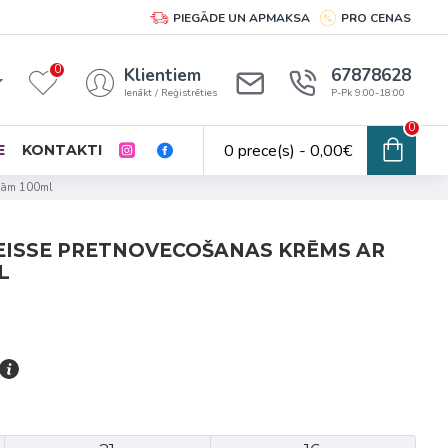
PIEGĀDE UN APMAKSA
PRO CENAS
0
Klientiem
67878628
Ienākt / Reģistrēties
P-Pk 9:00-18:00
0
0 prece(s) - 0,00€
E
KONTAKTI
ūnām 100ml
EISSE PRETNOVECOŠANAS KRĒMS AR
L