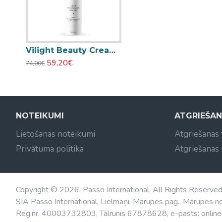
Vilight Beauty Cream with Edelweisse pretnovecošanas krēms ar alpu zvaigznes cilmes šūnām 100ml
59,20€
74,00€
NOTEIKUMI
ATGRIEŠA
Lietošanas noteikumi
Atgriešanas
Privātuma politika
Atgriešanas
Copyright © 2026, Passo International, All Rights Reserve
SIA Passo International, Lielmaņi, Mārupes pag., Mārupes no
Reģ.nr. 40003732803, Tālrunis 67878628, e-pasts: online