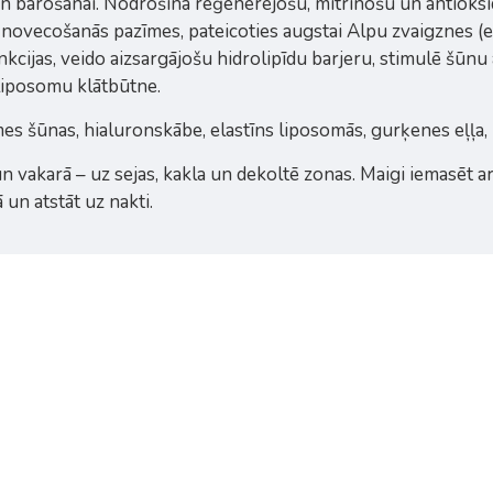
un barošanai. Nodrošina reģenerējošu, mitrinošu un antioksid
ovecošanās pazīmes, pateicoties augstai Alpu zvaigznes (ed
unkcijas, veido aizsargājošu hidrolipīdu barjeru, stimulē šū
 liposomu klātbūtne.
s šūnas, hialuronskābe, elastīns liposomās, gurķenes eļļa, r
un vakarā – uz sejas, kakla un dekoltē zonas. Maigi iemasēt a
un atstāt uz nakti.