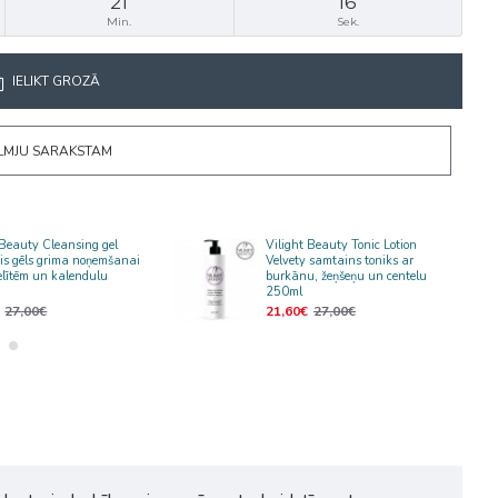
21
16
Min.
Sek.
IELIKT GROZĀ
ĒLMJU SARAKSTAM
 Beauty Cleansing gel
Vilight Beauty Tonic Lotion
ais gēls grima noņemšanai
Velvety samtains toniks ar
lītēm un kalendulu
burkānu, žeņšeņu un centelu
250ml
27,00€
21,60€
27,00€