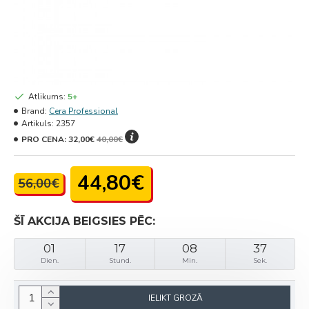
Atlikums:
5+
Brand:
Cera Professional
Artikuls:
2357
PRO CENA:
32,00€
40,00€
44,80€
56,00€
ŠĪ AKCIJA BEIGSIES PĒC:
01
17
08
37
Dien.
Stund.
Min.
Sek.
IELIKT GROZĀ