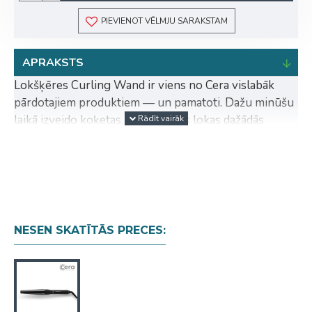
PIEVIENOT VĒLMJU SARAKSTAM
APRAKSTS
Lokšķēres Curling Wand ir viens no Cera vislabāk
pārdotajiem produktiem — un pamatoti. Dažu minūšu
laikā izveido koķetas, romantiskas lokas dažādās
formās un izmēros. Gludā keramikas virsma nodrošina
vieglu slīdēšanu, un plašais temperatūras iestatījumu
diapazons padara šo ierīci piemērotu jebkura garuma,
tipa un tekstūras matiem. Ļauj vaļu iztēlei un
eksperimentē - rezultāts runās pats par sevi.
NESEN SKATĪTĀS PRECES:
Priekšrocības:
Jauns rokturis: ergonomisks un līdzsvarots
dizains padara ieveidošanu īpaši ērtu
Automātiska pogu bloķēšana - atbloķēšanai