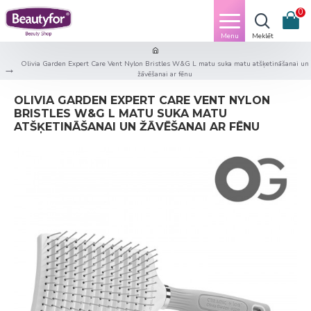
0
Olivia Garden Expert Care Vent Nylon Bristles W&G L matu suka matu atšķetināšanai un
žāvēšanai ar fēnu
OLIVIA GARDEN EXPERT CARE VENT NYLON
BRISTLES W&G L MATU SUKA MATU
ATŠĶETINĀŠANAI UN ŽĀVĒŠANAI AR FĒNU