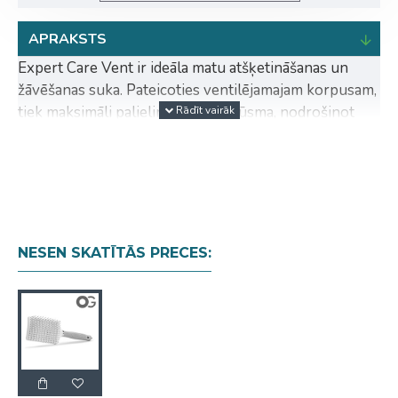
APRAKSTS
Expert Care Vent ir ideāla matu atšķetināšanas un
žāvēšanas suka. Pateicoties ventilējamajam korpusam,
tiek maksimāli palielināta gaisa plūsma, nodrošinot
efektīvu žāvēšanu un vieglu matu atšķetināšanu.
Tourmaline Ion tehnoloģija
Samazina statisko elektrību matos
Piešķir veselīgu, spīdīgu spīdumu un atvieglo
veidošanu
NESEN SKATĪTĀS PRECES:
Antistatiski un ar joniem uzlādēti neilona sariņi
Novērš matu elektrizēšanos un pasargā tos no
izžūšanas
Noapaļoti neilona sariņi