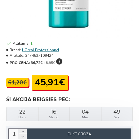
Atlikums:
1
Brand:
L’Oreal Professionnel
Artikuls:
3474637109424
PRO CENA:
36,72€
48,95€
45,91€
61,20€
ŠĪ AKCIJA BEIGSIES PĒC:
22
16
04
49
Dien.
Stund.
Min.
Sek.
IELIKT GROZĀ