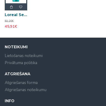
Loreal Serie Expert Scalp Advanced pretblaugznu šampūns 1500ml
61,20€
45,91€
NOTEIKUMI
Lietošanas noteikumi
Privātuma politika
ATGRIEŠANA
Atgriešanas forma
Atgriešanas noteikumu
INFO