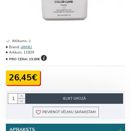
Atlikums:
2
Brand:
iAM4U
Artikuls:
11839
PRO CENA:
19,60€
26,45€
IELIKT GROZĀ
PIEVIENOT VĒLMJU SARAKSTAM
APRAKSTS