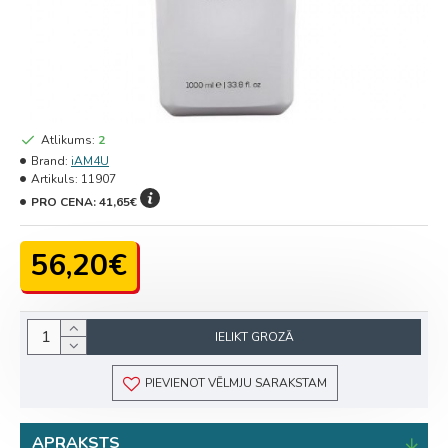
Atlikums:
2
Brand:
iAM4U
Artikuls:
11907
PRO CENA:
41,65€
56,20€
IELIKT GROZĀ
PIEVIENOT VĒLMJU SARAKSTAM
APRAKSTS