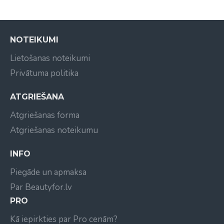
NOTEIKUMI
Lietošanas noteikumi
Privātuma politika
ATGRIEŠANA
Atgriešanas forma
Atgriešanas noteikumu
INFO
Piegāde un apmaksa
Par Beautyfor.lv
PRO
Kā iepirkties par Pro cenām?