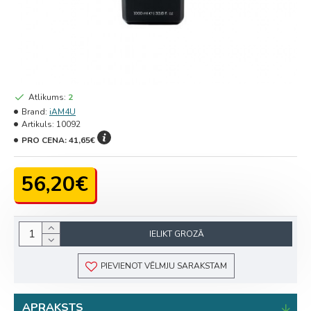
Atlikums:
2
Brand:
iAM4U
Artikuls:
10092
PRO CENA:
41,65€
56,20€
IELIKT GROZĀ
PIEVIENOT VĒLMJU SARAKSTAM
APRAKSTS