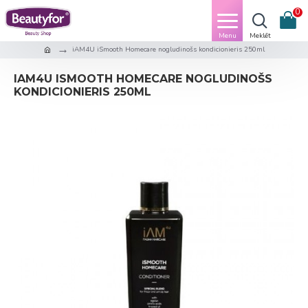
0
iAM4U iSmooth Homecare nogludinošs kondicionieris 250ml
IAM4U ISMOOTH HOMECARE NOGLUDINOŠS
KONDICIONIERIS 250ML