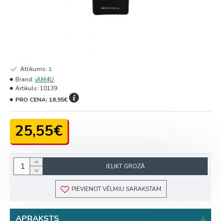
Atlikums:
1
Brand:
iAM4U
Artikuls:
10139
PRO CENA:
18,95€
25,55€
IELIKT GROZĀ
PIEVIENOT VĒLMJU SARAKSTAM
APRAKSTS