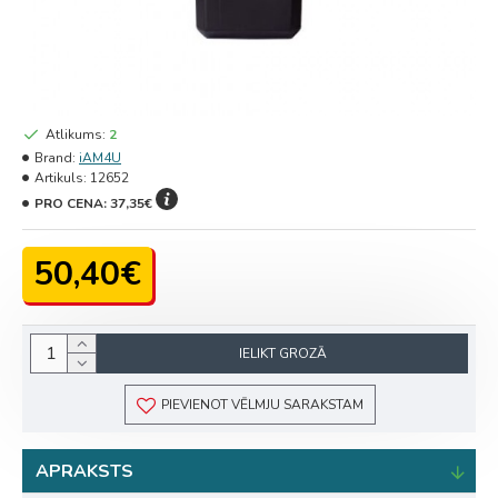
Atlikums:
2
Brand:
iAM4U
Artikuls:
12652
PRO CENA:
37,35€
50,40€
IELIKT GROZĀ
PIEVIENOT VĒLMJU SARAKSTAM
APRAKSTS