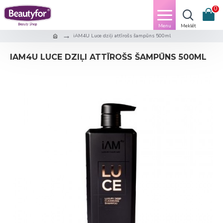
0
iAM4U Luce dziļi attīrošs šampūns 500ml
IAM4U LUCE DZIĻI ATTĪROŠS ŠAMPŪNS 500ML