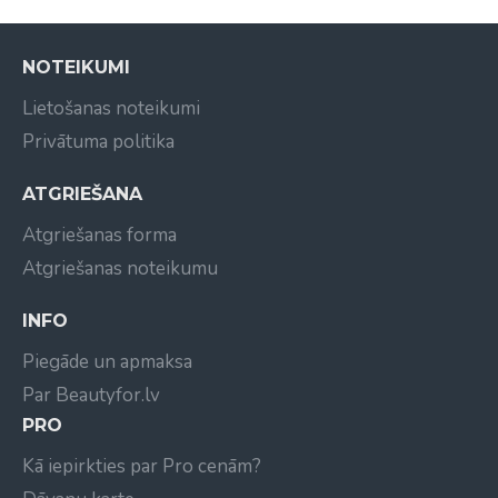
NOTEIKUMI
Lietošanas noteikumi
Privātuma politika
ATGRIEŠANA
Atgriešanas forma
Atgriešanas noteikumu
INFO
Piegāde un apmaksa
Par Beautyfor.lv
PRO
Kā iepirkties par Pro cenām?