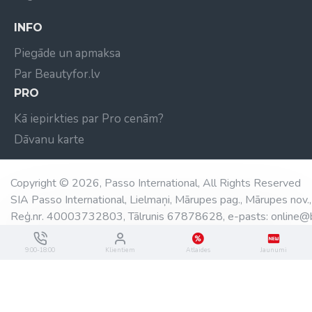
INFO
Piegāde un apmaksa
Par Beautyfor.lv
PRO
Kā iepirkties par Pro cenām?
Dāvanu karte
Copyright © 2026, Passo International, All Rights Reserved
SIA Passo International, Lielmaņi, Mārupes pag., Mārupes nov.,
Reģ.nr. 40003732803, Tālrunis 67878628, e-pasts: online@b
9:00-18:00
Klientiem
Atlaides
Jaunumi