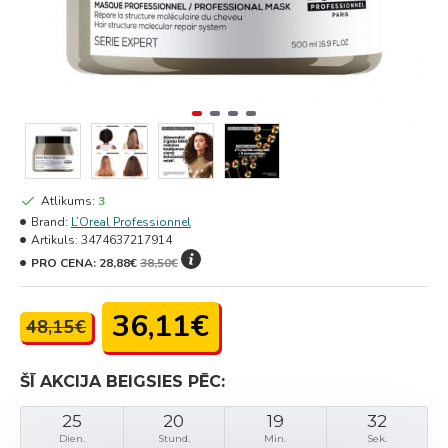
Atlikums:
3
Brand:
L’Oreal Professionnel
Artikuls:
3474637217914
PRO CENA:
28,88€
38,50€
36,11€
48,15€
ŠĪ AKCIJA BEIGSIES PĒC:
25
20
19
32
Dien.
Stund.
Min.
Sek.