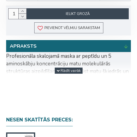
IELIKT GROZĀ
PIEVIENOT VĒLMJU SARAKSTAM
APRAKSTS
Profesionāla skalojamā maska ar peptīdu un 5
aminoskābju koncentrāciju matu molekulārās
struktūras aizpildīšanai. Dziļi iekļūst matu šķiedrās un
aizpilda tās molekulārā līmenī. Izteikti uzlabojas matu
stāvoklis: tie iegūst mirdzumu, gludumu un neticamu
maigumu.
Ieguvumi:
matu molekulārās struktūras aizpildīšana.
NESEN SKATĪTĀS PRECES:
mati tiek stiprināti par 94%.
mati tiek nogludināti par 85%.