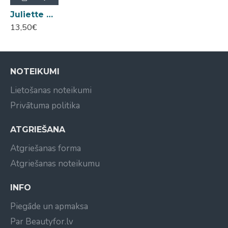
Juliette Armand White Premium Towel balts dvielis 30cm x 50cm
13,50€
NOTEIKUMI
Lietošanas noteikumi
Privātuma politika
ATGRIEŠANA
Atgriešanas forma
Atgriešanas noteikumu
INFO
Piegāde un apmaksa
Par Beautyfor.lv