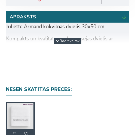
APRAKSTS
Juliette Armand kokvilnas dvielis 30x50 cm
Kompakts un kvalitatīvs roku un sejas dvielis ar
elegantu Juliette Armand izšuvumu. Izgatavots no
mīkstas un labi mitrumu uzsūcošas kokvilnas, tas
sniedz komfortu ikdienas lietošanā un profesionālajos
skaistumkopšanas rituālos.
Priekšrocības:
Izmērs 30 x 50 cm - ideāli piemērots sejai, rokām
NESEN SKATĪTĀS PRECES:
un procedūrām salonā.
Mīksta kokvilna ar augstu uzsūktspēju.
Elegants, izturīgs un ilgmūžīgs.
Perfekts gan profesionālai, gan mājas lietošanai.