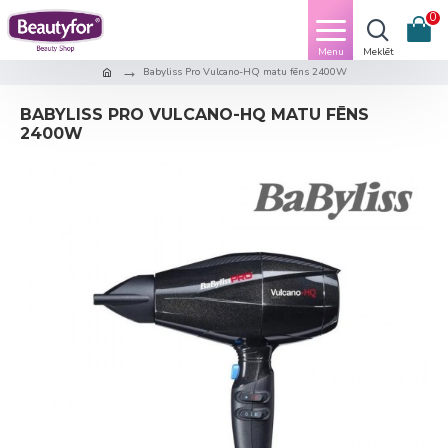
0
Babyliss Pro Vulcano-HQ matu fēns 2400W
BABYLISS PRO VULCANO-HQ MATU FĒNS
2400W