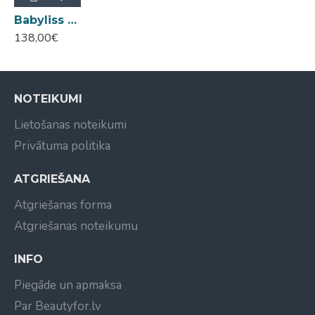
Babyliss Pro Vulcano-HQ matu fēns 2400W
138,00€
NOTEIKUMI
Lietošanas noteikumi
Privātuma politika
ATGRIEŠANA
Atgriešanas forma
Atgriešanas noteikumu
INFO
Piegāde un apmaksa
Par Beautyfor.lv