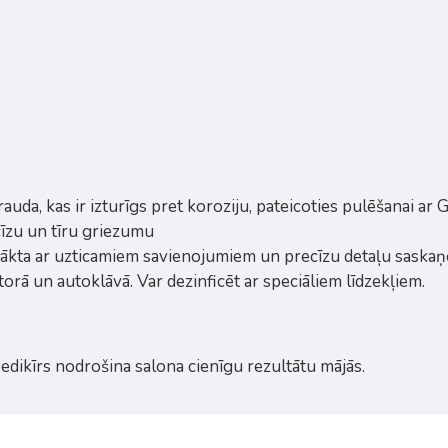
auda, kas ir izturīgs pret koroziju, pateicoties pulēšanai ar 
īzu un tīru griezumu
nākta ar uzticamiem savienojumiem un precīzu detaļu saska
torā un autoklāvā. Var dezinficēt ar speciāliem līdzekļiem.
edikīrs nodrošina salona cienīgu rezultātu mājās.