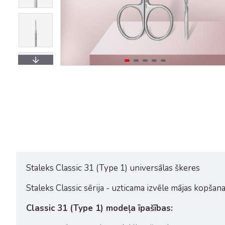
Staleks Beauty & Care KBC-10
Staleks Beauty & Care KBC
mini nagu knaibles
lielas nagu knaibles
3,70€
5,55€
Staleks Classic 31 (Type 1) universālas škeres
Staleks Classic sērija - uzticama izvēle mājas kopšanai
Classic 31 (Type 1) modeļa īpašības: