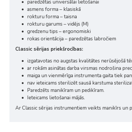
paredzētas universālai lietošanai
asmens forma – klasiskā
rokturu forma – taisna
rokturu garums – vidējs (M)
gredzenu tips – ergonomiski
rokas orientācija – paredzētas labročiem
Classic sērijas priekšrocības:
izgatavotas no augstas kvalitātes nerūsējošā tēr
ar rokām asinātas darba virsmas nodrošina prec
maiga un vienmērīga instrumenta gaita tiek pa
nav ieteicams sterilizēt sausā karstuma steriliza
Paredzēts manikīram un pedikīram.
Ieteicams lietošanai mājās.
Ar Classic sērijas instrumentiem veikts manikīrs un p