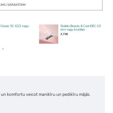
ĒLMJU SARAKSTAM
 Classic SC-62/2 nagu
Staleks Beauty & Care KBC-10
mini nagu knaibles
3,70€
ību un komfortu veicot manikīru un pedikīru mājās.