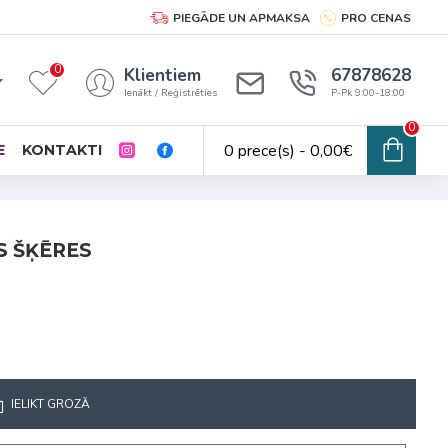
PIEGĀDE UN APMAKSA
PRO CENAS
0
Klientiem
67878628
Ienākt / Reģistrēties
P-Pk 9:00-18:00
0
0 prece(s) - 0,00€
E
KONTAKTI
S ŠĶĒRES
IELIKT GROZĀ