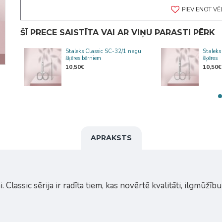
PIEVIENOT V
ŠĪ PRECE SAISTĪTA VAI AR VIŅU PARASTI PĒRK
-11
Staleks Classic SC-32/1 nagu
Staleks
šķēres bērniem
šķēres
10,50€
10,50€
APRAKSTS
. Classic sērija ir radīta tiem, kas novērtē kvalitāti, ilgmūž