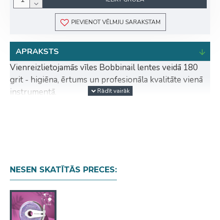
PIEVIENOT VĒLMJU SARAKSTAM
APRAKSTS
Vienreizlietojamās vīles Bobbinail lentes veidā 180
grit - higiēna, ērtums un profesionāla kvalitāte vienā
instrumentā.
Vienreizlietojamās Bobbinail vīles lentas veidā
elegantā plastmasas futrālī ir ideāls risinājums
manikīra un pedikīra meistariem, kuri novērtē
komfortu, sterilitāti un estētisku darba vidi.
Priekšrocības:
NESEN SKATĪTĀS PRECES:
Vienreizlietojamās Bobbinail vīles lentas formā
plastmasas futrālī.
Saderīgas ar pamatnēm MBE-20, MBE-20s,