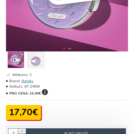
Atlikums:
9
Brand:
Staleks
Artikuls:
AT-240W
PRO CENA:
15,00€
17,70€
IELIKT GROZĀ