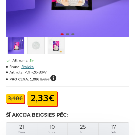
Atlikums:
5+
Brand:
Staleks
Artikuls:
PDF-20-80W
PRO CENA:
1,98€
2,65€
2,33€
3,10€
ŠĪ AKCIJA BEIGSIES PĒC:
21
10
25
17
Dien.
Stund.
Min.
Sek.