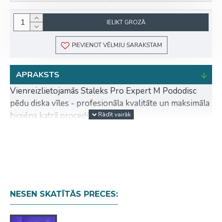
IELIKT GROZĀ
PIEVIENOT VĒLMJU SARAKSTAM
APRAKSTS
Vienreizlietojamās Staleks Pro Expert M Pododisc
pēdu diska vīles - profesionāla kvalitāte un maksimāla
higiēna katrā procedūrā.
Profesionālās Staleks Pro Expert M Pododisc vīles ir
radītas pedikīra meistariem, kuri novērtē precizitāti,
efektivitāti un drošību. Abrazīvie faili nodrošina
saudzīgu, bet efektīvu ādas apstrādi dažādos raupjuma
līmeņos, nebojājot tās struktūru un saglabājot
NESEN SKATĪTĀS PRECES:
gludumu ilgtermiņā.
Priekšrocības: