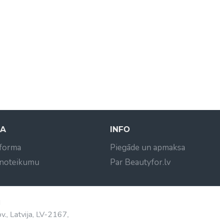
NA
INFO
 forma
Piegāde un apmaksa
 noteikumu
Par Beautyfor.lv
d
v., Latvija, LV-2167,