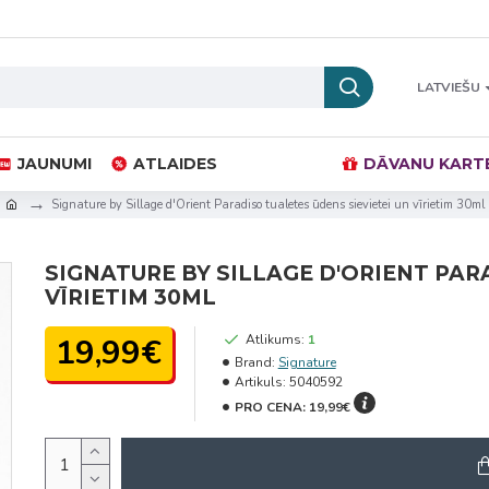
LATVIEŠU
JAUNUMI
ATLAIDES
DĀVANU KART
Signature by Sillage d'Orient Paradiso tualetes ūdens sievietei un vīrietim 30ml
SIGNATURE BY SILLAGE D'ORIENT PAR
VĪRIETIM 30ML
19,99€
Atlikums:
1
Brand:
Signature
Artikuls:
5040592
PRO CENA:
19,99€