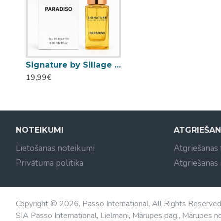
Signature by Sillage d'Orient Paradiso tualetes ūdens sievietei un vīrietim 30ml
19,99€
NOTEIKUMI
ATGRIEŠA
Lietošanas noteikumi
Atgriešanas
Privātuma politika
Atgriešanas
Copyright © 2026, Passo International, All Rights Reserve
SIA Passo International, Lielmaņi, Mārupes pag., Mārupes no