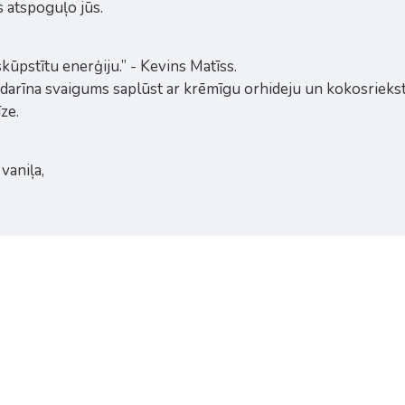
s atspoguļo jūs.
skūpstītu enerģiju.” - Kevins Matīss.
ndarīna svaigums saplūst ar krēmīgu orhideju un kokosriekst
ze.
vaniļa,