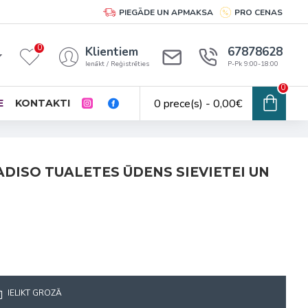
PIEGĀDE UN APMAKSA
PRO CENAS
0
Klientiem
67878628
Ienākt / Reģistrēties
P-Pk 9:00-18:00
0
0 prece(s) - 0,00€
E
KONTAKTI
ADISO TUALETES ŪDENS SIEVIETEI UN
IELIKT GROZĀ