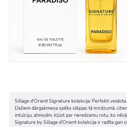
Signature by Sillage d'Orient
Signature by Sillage d'Orien
Jade tualetes ūdens sievietei un
Onyx tualetes ūdens sieviete
vīrietim 30ml
vīrietim 30ml
19,99€
19,99€
Sillage d'Orient Signature kolekcija: Perfekti veidota.
Dažiem dārgakmeņa spēks slēpjas tā mirdzumā, citiem 
intuīciju, atmiņām, kļūst par neredzamu rotu, ko nēsāj
Signature by Sillage d'Orient kolekcija ir radīta gan 