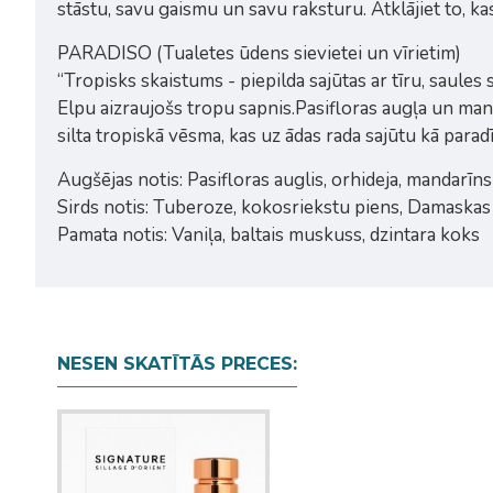
stāstu, savu gaismu un savu raksturu. Atklājiet to, ka
PARADISO (Tualetes ūdens sievietei un vīrietim)
“Tropisks skaistums - piepilda sajūtas ar tīru, saules 
Elpu aizraujošs tropu sapnis.Pasifloras augļa un ma
silta tropiskā vēsma, kas uz ādas rada sajūtu kā paradī
Augšējas notis: Pasifloras auglis, orhideja, mandarīns
Sirds notis: Tuberoze, kokosriekstu piens, Damaskas 
Pamata notis: Vaniļa, baltais muskuss, dzintara koks
NESEN SKATĪTĀS PRECES: