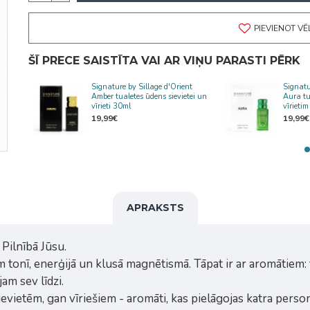
PIEVIENOT V
ŠĪ PRECE SAISTĪTA VAI AR VIŅU PARASTI PĒRK
t
Signature by Sillage d'Orient
Signatu
i un
Amber tualetes ūdens sievietei un
Aura tu
vīrieti 30ml
vīrieti
19,99€
19,99€
APRAKSTS
 Pilnībā Jūsu.
tonī, enerģijā un klusā magnētismā. Tāpat ir ar aromātiem: 
am sev līdzi.
sievietēm, gan vīriešiem - aromāti, kas pielāgojas katra person