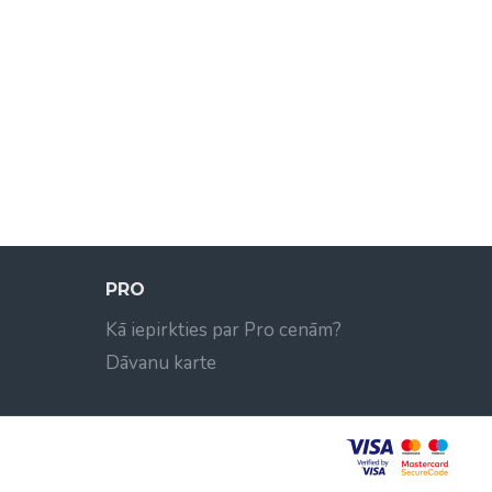
PRO
Kā iepirkties par Pro cenām?
Dāvanu karte