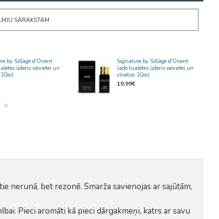
ĒLMJU SARAKSTAM
re by Sillage d'Orient
Signature by Sillage d'Orient
aletes ūdens sievietei un
Jade tualetes ūdens sievietei un
m 30ml
vīrietim 30ml
19,99€
tie nerunā, bet rezonē. Smarža savienojas ar sajūtām,
ībai. Pieci aromāti kā pieci dārgakmeņi, katrs ar savu