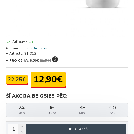
Atlikums:
5+
Brand:
Juliette Armand
Artikuls:
21-313
PRO CENA:
8,60€
21,50€
12,90€
32,25€
ŠĪ AKCIJA BEIGSIES PĒC:
24
16
38
00
Dien.
Stund.
Min.
Sek.
IELIKT GROZĀ