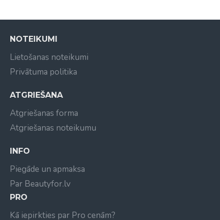
NOTEIKUMI
Lietošanas noteikumi
Privātuma politika
ATGRIEŠANA
Atgriešanas forma
Atgriešanas noteikumu
INFO
Piegāde un apmaksa
Par Beautyfor.lv
PRO
Kā iepirkties par Pro cenām?