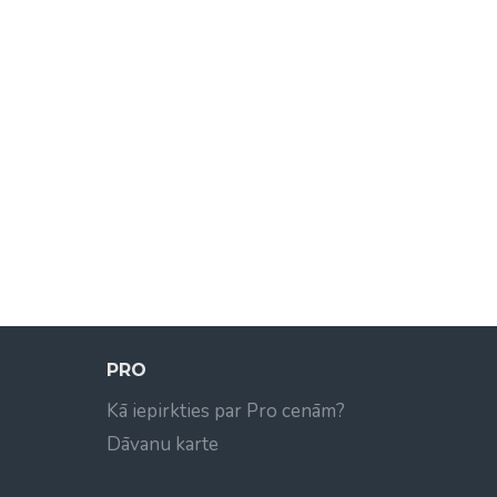
PRO
Kā iepirkties par Pro cenām?
Dāvanu karte