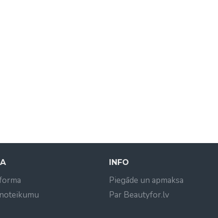
NA
INFO
 forma
Piegāde un apmaksa
 noteikumu
Par Beautyfor.lv