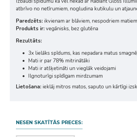
Izbaudi spīdumu kā vēl nekad ar Radiant Gloss Illumi
atbrīvo no netīrumiem, nogludina kutikulu un atja
Paredzēts:
ikvienam ar blāviem, nespodriem matiem
Produkts ir:
vegānisks, bez glutēna
Rezultāts:
3x lielāks spīdums, kas nepadara matus smagnē
Mati ir par 78% mitrinātāki
Mati ir atšķetināti un vieglāk veidojami
Ilgnoturīgi spīdīgam mirdzumam
Lietošana:
ieklāj mitros matos, saputo un kārtīgi izsk
NESEN SKATĪTĀS PRECES: