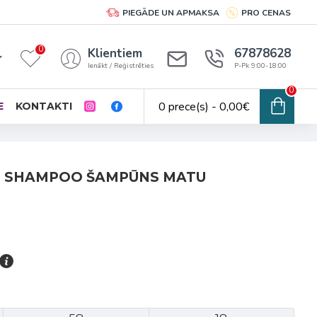
PIEGĀDE UN APMAKSA
PRO CENAS
0
Klientiem
67878628
Ienākt / Reģistrēties
P-Pk 9:00-18:00
0
0 prece(s) - 0,00€
E
KONTAKTI
NG SHAMPOO ŠAMPŪNS MATU