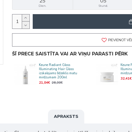
25
05
Dien.
Stund.
PIEVIENOT V
ŠĪ PRECE SAISTĪTA VAI AR VIŅU PARASTI PĒRK
Keune Radiant Gloss
Keune 
Illuminating Hair Gloss
Illumi
izskalojams līdzeklis matu
mirdzu
mirdzumam 200ml
32,41€
21,04€
26,30€
APRAKSTS