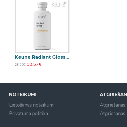
Keune Radiant Gloss Illuminating Shampoo šampūns matu mirdzumam 300ml
18,57€
23,20€
NOTEIKUMI
ATGRIEŠA
Lietošanas noteikumi
Atgriešanas
Privātuma politika
Atgriešanas