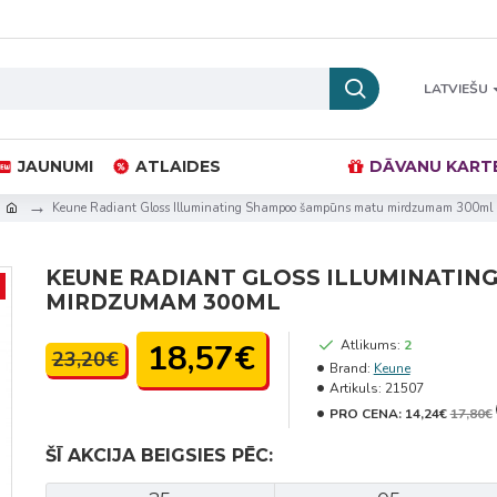
LATVIEŠU
JAUNUMI
ATLAIDES
DĀVANU KART
Keune Radiant Gloss Illuminating Shampoo šampūns matu mirdzumam 300ml
KEUNE RADIANT GLOSS ILLUMINATI
MIRDZUMAM 300ML
18,57€
Atlikums:
2
23,20€
Brand:
Keune
Artikuls:
21507
PRO CENA:
14,24€
17,80€
ŠĪ AKCIJA BEIGSIES PĒC: