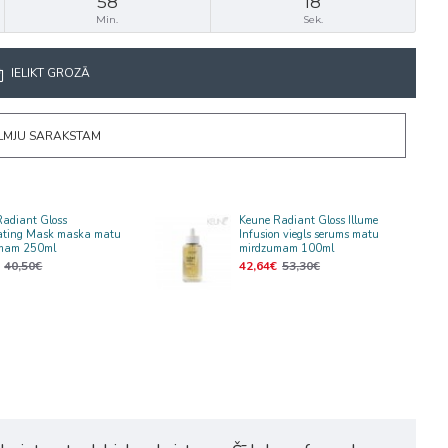
58
18
Min.
Sek.
IELIKT GROZĀ
ĒLMJU SARAKSTAM
Radiant Gloss
Keune Radiant Gloss Illume
nating Mask maska matu
Infusion viegls serums matu
mam 250ml
mirdzumam 100ml
40,50€
42,64€
53,30€