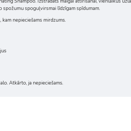
nating Shampoo. Izstrādāts maigai attīrīšanai, vienlaikus uz
uno spožumu spoguļvirsmai līdzīgam spīdumam.
, kam nepieciešams mirdzums.
jus
alo. Atkārto, ja nepieciešams.