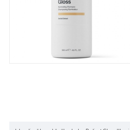
Keune Radiant Gloss
Keune Radiant Gloss Illume
Illuminating Mask maska matu
Infusion viegls serums matu
mirdzumam 250ml
mirdzumam 100ml
32,41€
40,50€
42,64€
53,30€