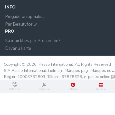
INFO
Piegāde un apmaksa
Par Beautyfor.lv
PRO
Kā iepirkties par Pro cenām?
Dāvanu karte
Copyright © 2026, Passo International, All Rights Reserved
SIA Passo International, Lielmaņi, Mārupes pag., Mārupes nov.,
Reģ.nr. 40003732803, Tālrunis 67878628, e-pasts: online@b
9:00-18:00
Klientiem
Atlaides
Jaunumi