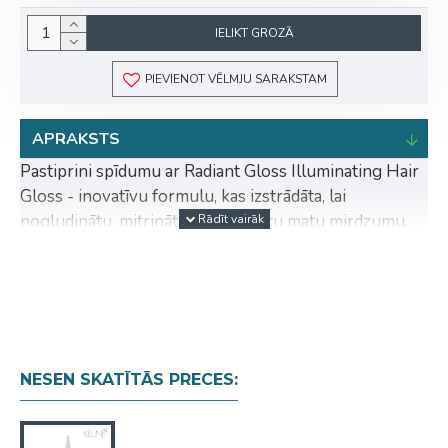
IELIKT GROZĀ
PIEVIENOT VĒLMJU SARAKSTAM
APRAKSTS
Pastiprini spīdumu ar Radiant Gloss Illuminating Hair
Gloss - inovatīvu formulu, kas izstrādāta, lai
nogludinātu, mitrinātu un uzlabotu matu mirdzumu.
Satur gaismu atstarojošas sastāvdaļas, kas aptver
kutikulu, uzlabo mitrumu un padara šķipsnas zīdaini
gludas ar spoguļvirsmai līdzīgu spīdumu.
Paredzēts:
ikvienam ar blāviem, nespodriem matiem,
kam nepieciešams mirdzums.
NESEN SKATĪTĀS PRECES:
Produkts ir:
vegānisks, bez glutēna
Rezultāts: