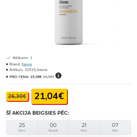
Atlikums:
2
Brand:
Keune
Artikuls:
21510_keune
PRO CENA:
15,96€
19,95€
21,04€
26,30€
ŠĪ AKCIJA BEIGSIES PĒC:
25
00
21
07
Dien.
Stund.
Min.
Sek.