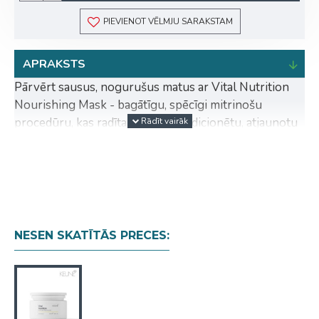
PIEVIENOT VĒLMJU SARAKSTAM
APRAKSTS
Pārvērt sausus, nogurušus matus ar Vital Nutrition
Nourishing Mask - bagātīgu, spēcīgi mitrinošu
procedūru, kas radīta, lai dziļi kondicionētu, atjaunotu
un piešķirtu matiem maigumu. Šī kopjošā maska
sniedz mitruma un uzturvielu lādiņu, padarot matus
zīdaini gludus, spēcīgus un skaisti veselīgus.
Paredzēts:
ikvienam, kam ir sausi, dehidrēti vai trausli
mati, kuriem nepieciešama dziļa kopšana.
NESEN SKATĪTĀS PRECES:
Produkts ir:
vegānisks
Rezultāts:
Mati ir par 77% pabarotāki
Par 84% samazināta lūšana