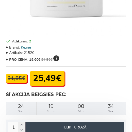
Atlikums:
2
Brand:
Keune
Artikuls:
21520
PRO CENA:
19,60€
24,50€
25,49€
31,85€
ŠĪ AKCIJA BEIGSIES PĒC:
24
19
08
34
Dien.
Stund.
Min.
Sek.
IELIKT GROZĀ