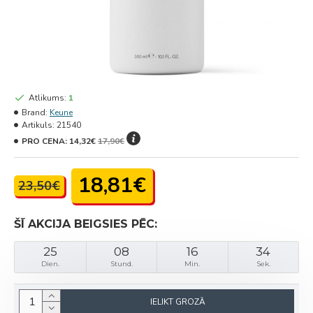
Atlikums:
1
Brand:
Keune
Artikuls:
21540
PRO CENA:
14,32€
17,90€
18,81€
23,50€
ŠĪ AKCIJA BEIGSIES PĒC:
25
08
16
34
Dien.
Stund.
Min.
Sek.
IELIKT GROZĀ