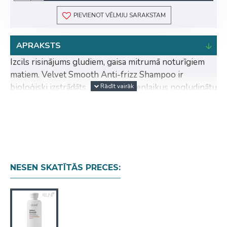
PIEVIENOT VĒLMJU SARAKSTAM
APRAKSTS
Izcils risinājums gludiem, gaisa mitrumā noturīgiem
matiem. Velvet Smooth Anti-frizz Shampoo ir
bioloģiski izstrādāts, lai attīrītu, vienlaikus nogludinātu
un padarītu kutikulu maigu.
Paredzēts:
ikvienam ar spurainiem, raupjiem vai
nepakļāvīgiem matiem, kam nepieciešama
nogludināšana.
Produkts ir:
bez glutēna
NESEN SKATĪTĀS PRECES:
Rezultāts:
Samazināta spurainība līdz pat 70 %
48 h pretspurošanās efekts
48 h gaisa mitruma aizsardzība