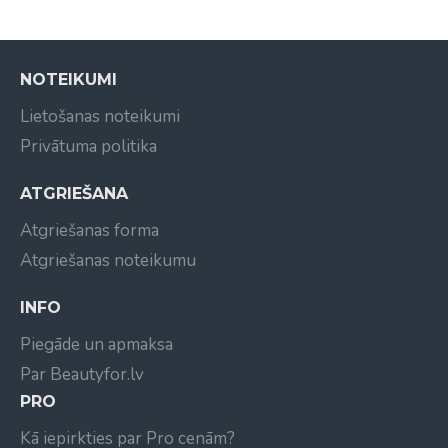
NOTEIKUMI
Lietošanas noteikumi
Privātuma politika
ATGRIEŠANA
Atgriešanas forma
Atgriešanas noteikumu
INFO
Piegāde un apmaksa
Par Beautyfor.lv
PRO
Kā iepirkties par Pro cenām?