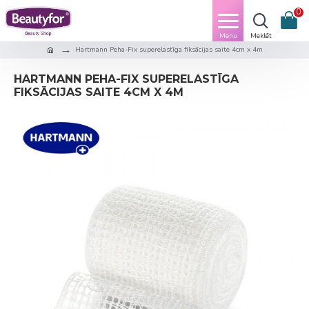
0
Hartmann Peha-Fix superelastīga fiksācijas saite 4cm x 4m
HARTMANN PEHA-FIX SUPERELASTĪGA
FIKSĀCIJAS SAITE 4CM X 4M