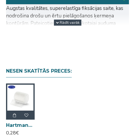
Augstas kvalitātes, superelastīga fiksācijas saite, kas
nodrošina drošu un ērtu pielāgošanos ķermeņa
kontūrām. Pateicoties īpašajai krokotajai auduma
struktūrai, saite ir viegli lietojama un neprasa
sarežģītu uzklāšanu. Tā cieši pieguļ, neslīd un
nodrošina stabilu fiksāciju.
Priekšrocības:
Augsts dabīgo šķiedru saturs - patīkama ādai
NESEN SKATĪTĀS PRECES:
Elastība līdz ~160% - lieliska pielāgošanās
Ātra un vienkārša uzklāšana bez locīšanas
Droša, neslīdoša fiksācija
Piemērota sterilizācijai (tvaiks līdz 134°C)
Sastāvs:
70% viskoze, 30% poliamīds
Hartmann Peha-Fix superelastīga fiksācijas saite 4cm x 4m
0,28€