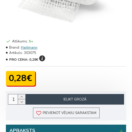
Atlikums:
5+
Brand:
Hartmann
Artikuls:
303075
PRO CENA:
0,28€
0,28€
IELIKT GROZĀ
PIEVIENOT VĒLMJU SARAKSTAM
APRAKSTS