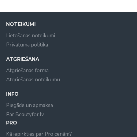
krāsu un bez pūkošanās.
NOTEIKUMI
Lietošanas noteikumi
Privātuma politika
ATGRIEŠANA
Atgriešanas forma
Atgriešanas noteikumu
INFO
Piegāde un apmaksa
Par Beautyfor.lv
PRO
Kā iepirkties par Pro cenām?